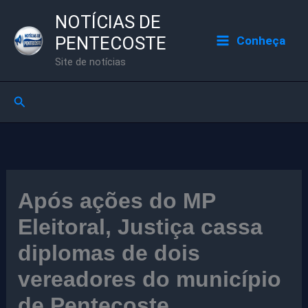
Ir
NOTÍCIAS DE
para
PENTECOSTE
Conheça
o
Site de notícias
conteúdo
Pesquisar
Após ações do MP
Eleitoral, Justiça cassa
diplomas de dois
vereadores do município
de Pentecoste