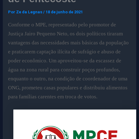
Por
Ze da Legnas
/
18 de junho de 2021
Conforme o MPE, representado pelo promotor de
Justiça Jairo Pequeno Neto, os dois políticos tiraram
vantagens das necessidades mais básicas da população
e praticarem captação ilícita de sufrágio e abuso de
poder econômico. Um aproveitou-se da escassez de
água na zona rural para construir poços profundos,
enquanto o outro, na condição de coordenador de uma
ONG, prometeu casas populares e distribuiu alimentos
para famílias carentes em troca de votos.