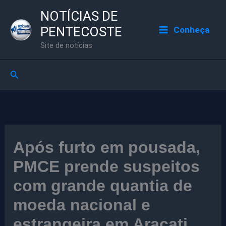
Ir
NOTÍCIAS DE
para
PENTECOSTE
Conheça
o
Site de notícias
conteúdo
Pesquisar
Após furto em pousada,
PMCE prende suspeitos
com grande quantia de
moeda nacional e
estrangeira em Aracati