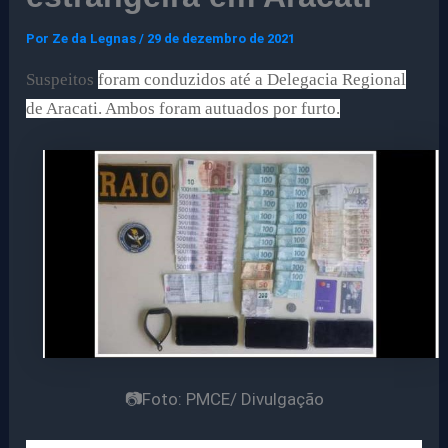
Por
Ze da Legnas
/
29 de dezembro de 2021
Suspeitos
foram conduzidos até a Delegacia Regional
de Aracati. Ambos foram autuados por furto.
📷Foto: PMCE/ Divulgação