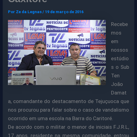
Por
Ze da Legnas
/
19 de março de 2016
Recebe
mos
em
nossos
estúdio
s o Sub
Ten
João
Damat
a, comandante do destacamento de Tejuçuoca que
nos procurou para falar sobre o caso de vandalismo
ocorrido em uma escola na Barra do Caritoré.
De acordo com o militar o menor de iniciais F.J.R.L,
17 anos, residente na mesma comunidade, entrou