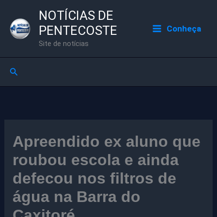
Ir
NOTÍCIAS DE
para
PENTECOSTE
Conheça
o
Site de notícias
conteúdo
Pesquisar
Apreendido ex aluno que
roubou escola e ainda
defecou nos filtros de
água na Barra do
Caxitoré