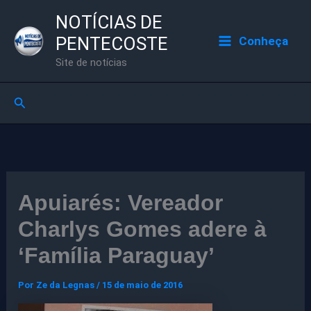
Ir
NOTÍCIAS DE
para
PENTECOSTE
Conheça
o
Site de notícias
conteúdo
Pesquisar
Apuiarés: Vereador
Charlys Gomes adere à
‘Família Paraguay’
Por
Ze da Legnas
/
15 de maio de 2016