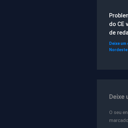
Proble
do CE 
de red
Deixe um
Nordeste
Deixe 
O seu en
marcad