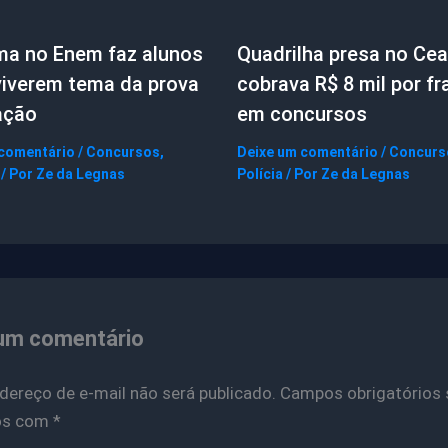
ma no Enem faz alunos
Quadrilha presa no Cea
viverem tema da prova
cobrava R$ 8 mil por f
ação
em concursos
 comentário
/
Concursos
,
Deixe um comentário
/
Concurs
/ Por
Ze da Legnas
Polícia
/ Por
Ze da Legnas
um comentário
dereço de e-mail não será publicado.
Campos obrigatórios 
os com
*