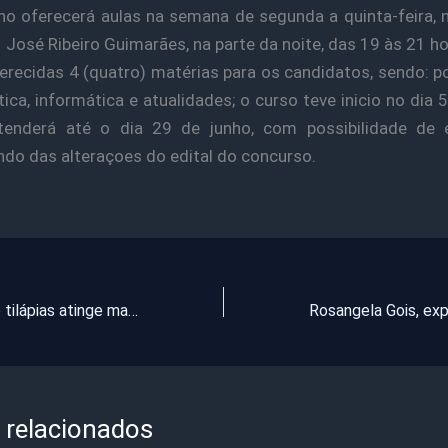
ho oferecerá aulas na semana de segunda a quinta-feira, 
 José Ribeiro Guimarães, na parte da noite, das 19 às 21 h
erecidas 4 (quatro) matérias para os candidatos, sendo: p
ca, informática e atualidades; o curso teve inicio no dia 
tenderá até o dia 29 de junho, com possibilidade de 
do das alteraçoes do edital do concurso.
Mortandade de tilápias atinge mais de três mil gaiolas na Bacia do Orós
 relacionados