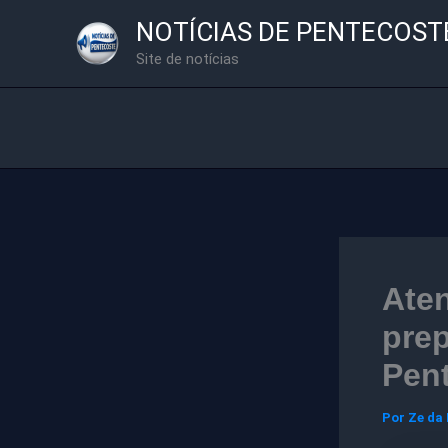
Ir
NOTÍCIAS DE PENTECOST
para
Site de notícias
o
conteúdo
Aten
prep
Pent
Por
Ze da