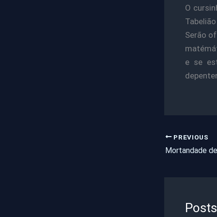
O cursin
Tabelião
Serão of
matémáti
e se es
depenten
PREVIOUS
Posts