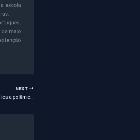
na escola
oras.
ortuguês,
5 de maio
extenção
NEXT
Rosangela Gois, explica a polêmica envolvendo a eleição para escolha do Presidente da Associação de Moradores do Conjunto Novo Serrota