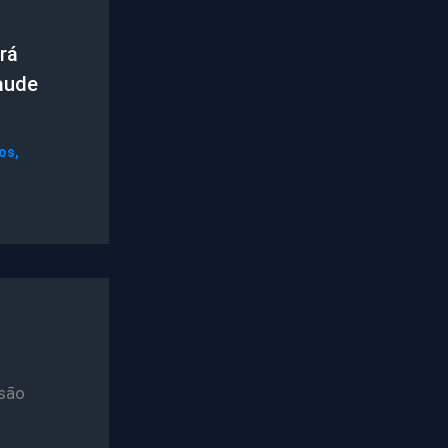
rá
raude
os
,
são