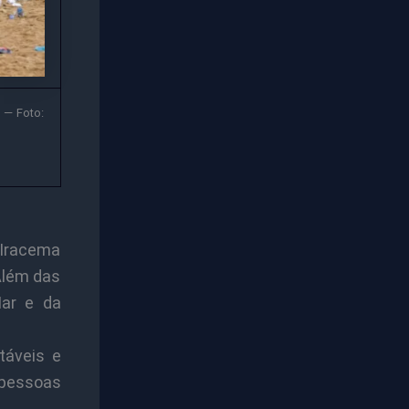
 — Foto:
Iracema
Além das
Mar e da
táveis e
 pessoas