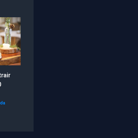
rair
0
 da