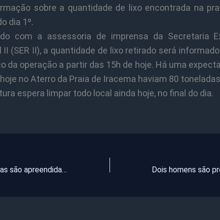
irmação sobre a quantidade de lixo encontrada na pra
o dia 1º.
do com a assessoria de imprensa da Secretaria E
 II (SER II), a quantidade de lixo retirado será informad
o da operação a partir das 15h de hoje. Há uma expect
 hoje no Aterro da Praia de Iracema haviam 80 toneladas 
tura espera limpar todo local ainda hoje, no final do dia.
Cadeiras e mesas são apreendidas na Avenida Beira Mar; material seria alugado para reserva irregular