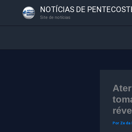
Ir
NOTÍCIAS DE PENTECOST
para
Site de notícias
o
conteúdo
Ater
toma
réve
Por
Ze da