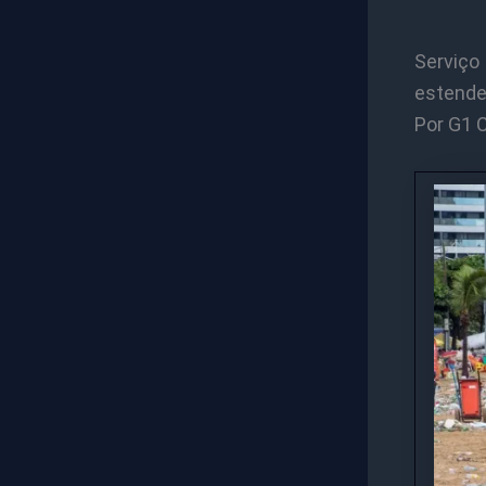
Serviço
estender
Por G1 