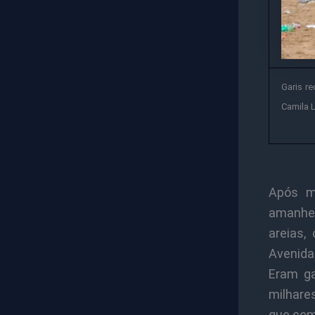
Garis r
Camila 
Após m
amanhec
areias,
Avenida
Eram ga
milhare
que com