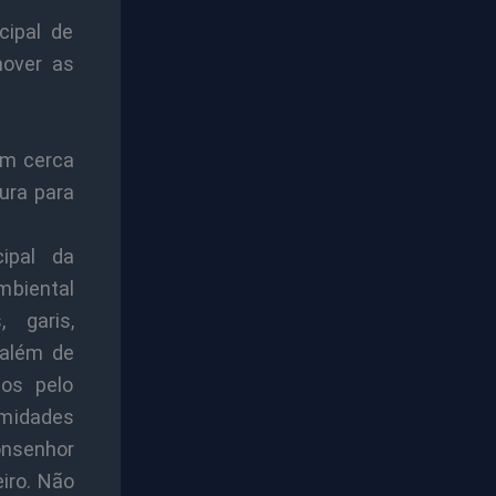
cipal de
mover as
em cerca
ura para
ipal da
mbiental
, garis,
 além de
dos pelo
imidades
nsenhor
iro. Não