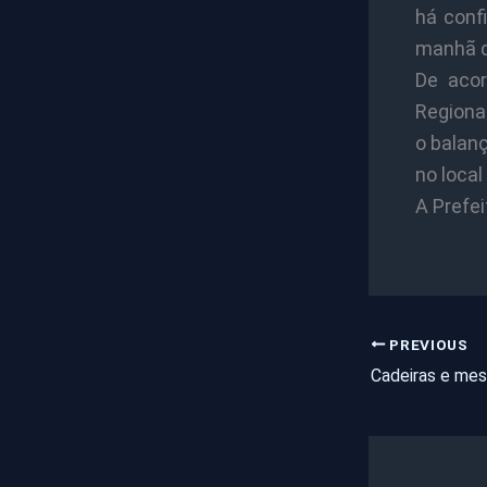
há conf
manhã d
De acor
Regional
o balanç
no local
A Prefei
PREVIOUS