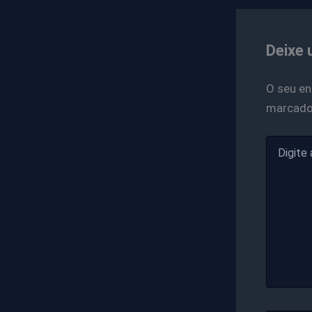
Deixe 
O seu en
marcad
Digite
aqui...