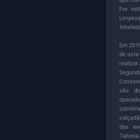
Por vol
Limpeza
tonelada
Em 2019
de sete
realizar
Segund
Conserv
vão dis
operado
contêin
calçadã
das av
Tabosa.