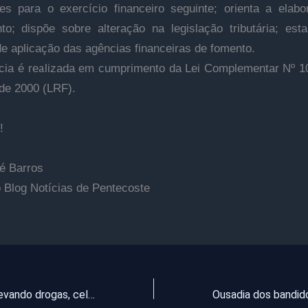
des para o exercício financeiro seguinte; orienta a elab
o; dispõe sobre alteração na legislação tributária; est
 de aplicação das agências financeiras de fomento.
cia é realizada em cumprimento da Lei Complementar Nº 1
de 2000 (LRF).
!
é Barros
o Blog Notícias de Pentecoste
Drones estão levando drogas, celulares e pornografia para prisões