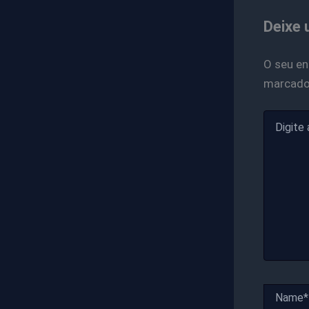
Deixe 
O seu en
marcad
Digite
aqui...
Name*