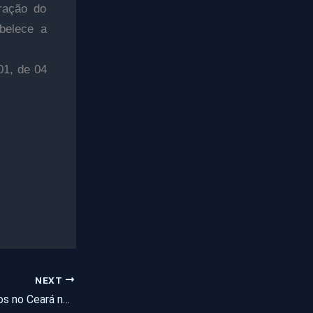
oração do
abelece a
01, de 04
NEXT
Ousadia dos bandidos no Ceará não tem limites e até equipe do Samu acaba assaltada