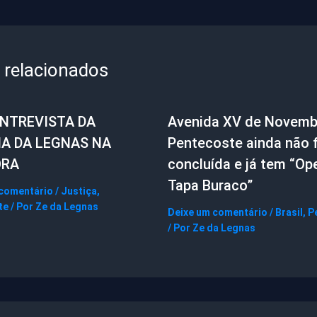
 relacionados
ENTREVISTA DA
Avenida XV de Novemb
IA DA LEGNAS NA
Pentecoste ainda não f
ORA
concluída e já tem “Op
Tapa Buraco”
 comentário
/
Justiça
,
te
/ Por
Ze da Legnas
Deixe um comentário
/
Brasil
,
P
/ Por
Ze da Legnas