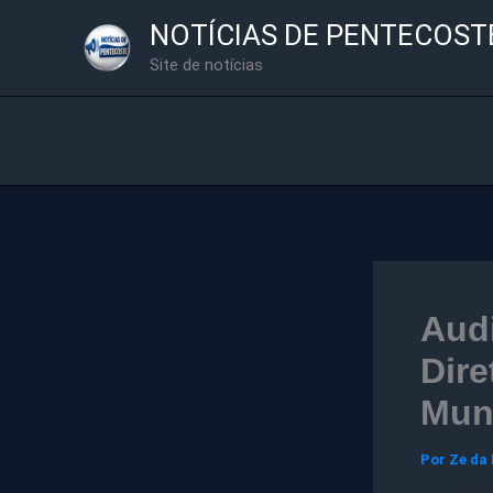
Ir
NOTÍCIAS DE PENTECOST
para
Site de notícias
o
conteúdo
Audi
Dire
Muni
Por
Ze da