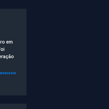
ro em
oi
eração
entecoste