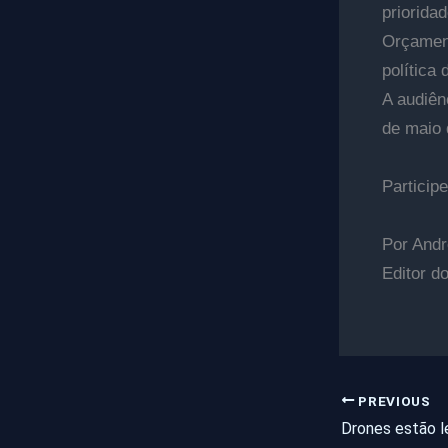
priorida
Orçament
política
A audiên
de maio 
Participe
Por Andr
Editor d
PREVIOUS