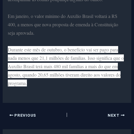
Em janeiro, o valor mínimo do Auxílio Brasil voltará a R$
400, a menos que nova proposta de emenda à Constituição
seja aprovada.
Durante este mês de outubro, o benefício vai ser pago para
nada menos que 21,1 milhões de famílias. Isso significa que o
Auxílio Brasil terá mais 480 mil famílias a mais do que em
agosto, quando 20,65 milhões tiveram direito aos valores do
programa.
PREVIOUS
NEXT