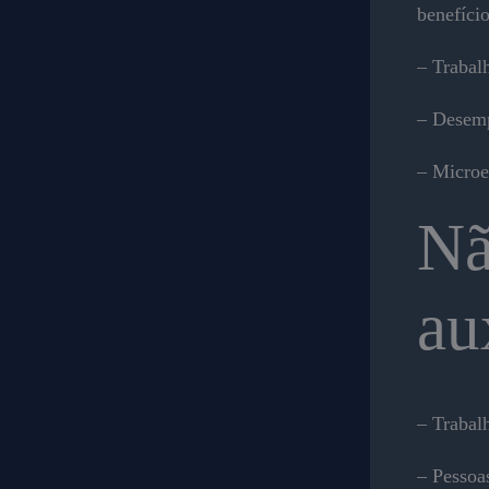
benefíci
– Trabal
– Desem
– Microe
Nã
au
– Trabalh
– Pessoa