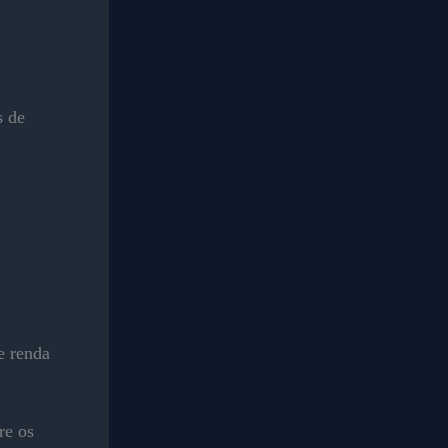
s de
e renda
re os