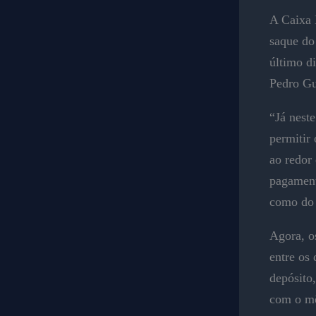
A Caixa 
saque do
último di
Pedro Gu
“Já nest
permitir
ao redor
pagament
como do 
Agora, o
entre os
depósito
com o mê