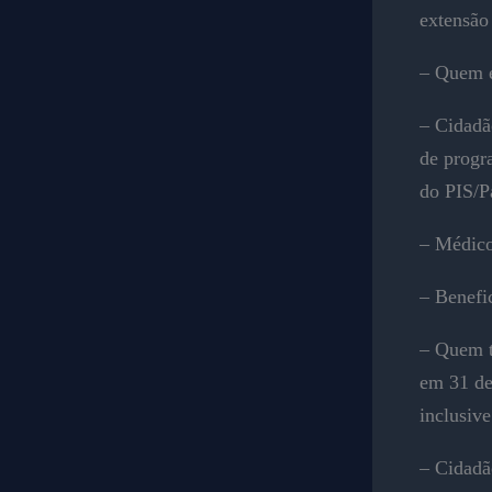
extensão
– Quem e
– Cidadão
de progr
do PIS/P
– Médicos
– Benefic
– Quem t
em 31 de
inclusive
– Cidadã