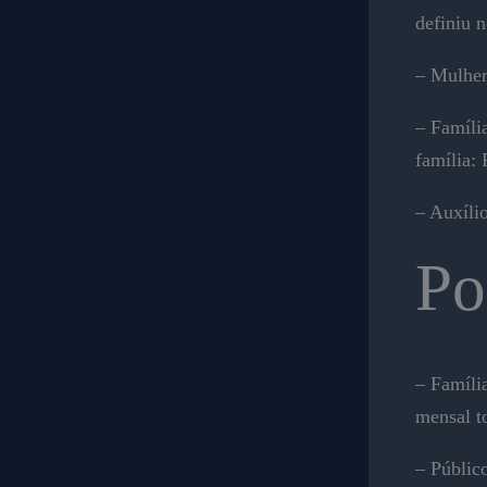
definiu 
– Mulher
– Famíli
família:
– Auxíli
Po
– Famíli
mensal to
– Públic