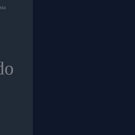
sta
a
do