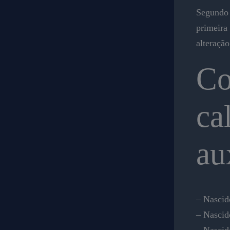
Segundo 
primeira
alteração
Co
ca
au
– Nascido
– Nascid
– Nascid