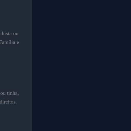
lhista ou
Família e
ou tinha,
ireitos,