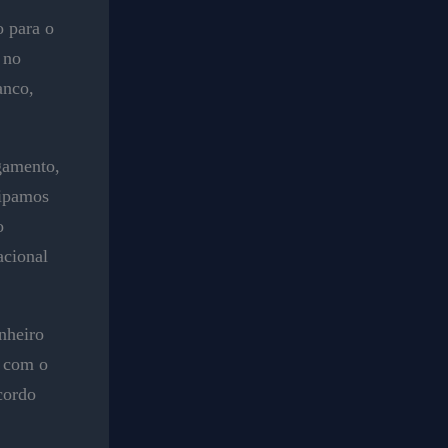
o para o
 no
anco,
.
gamento,
cipamos
o
acional
nheiro
o com o
cordo