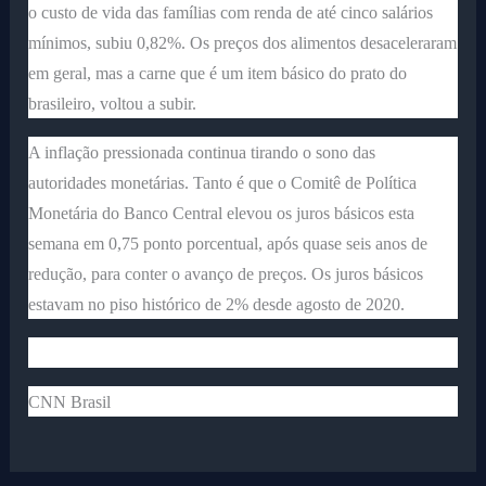
o custo de vida das famílias com renda de até cinco salários
mínimos, subiu 0,82%. Os preços dos alimentos desaceleraram
em geral, mas a carne que é um item básico do prato do
brasileiro, voltou a subir.
A inflação pressionada continua tirando o sono das
autoridades monetárias. Tanto é que o Comitê de Política
Monetária do Banco Central elevou os juros básicos esta
semana em 0,75 ponto porcentual, após quase seis anos de
redução, para conter o avanço de preços. Os juros básicos
estavam no piso histórico de 2% desde agosto de 2020.
CNN Brasil