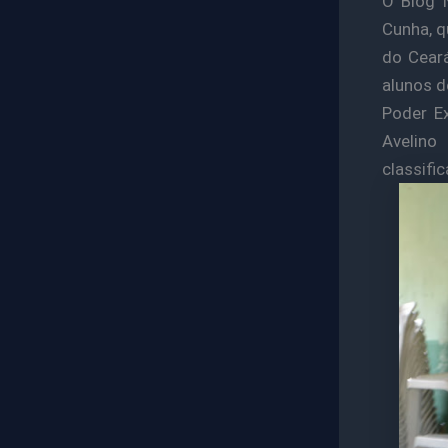
O Blog 
Cunha, q
do Cear
alunos d
Poder E
Avelino
classifi