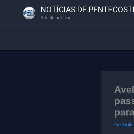
Ir
NOTÍCIAS DE PENTECOST
para
Site de notícias
o
conteúdo
Avel
pass
para
Por
Ze da