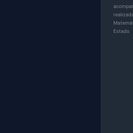
acompanh
realiza
Matemáti
Estado.