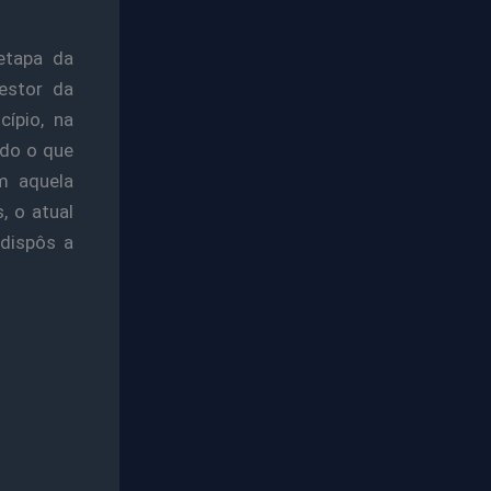
etapa da
estor da
ípio, na
udo o que
m aquela
, o atual
 dispôs a