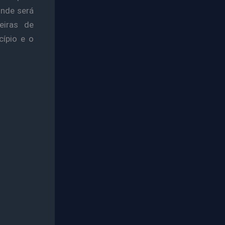
onde será
eiras de
cípio e o