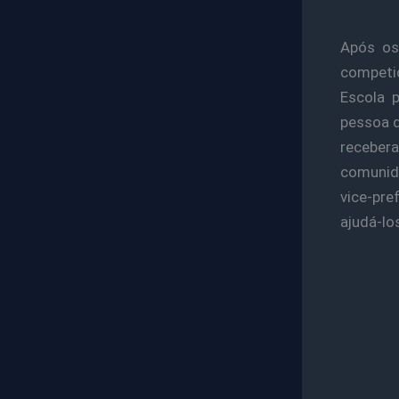
Após os
competi
Escola 
pessoa d
receber
comunida
vice-pre
ajudá-lo