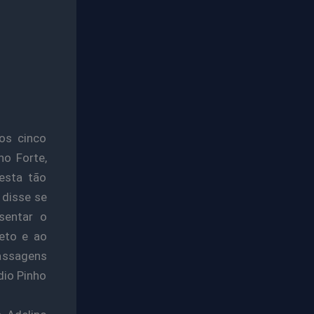
os cinco
no Forte,
esta tão
 disse se
sentar o
eto e ao
assagens
dio Pinho