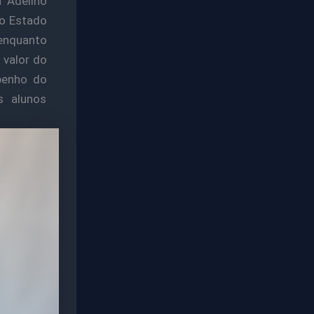
 Adelino
 o Estado
enquanto
 valor do
penho do
s alunos