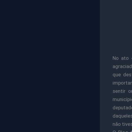
No ato 
agraciad
que des
importan
sentir 
municíp
deputad
daqueles
não tive