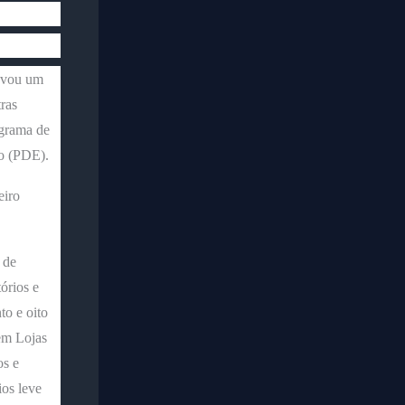
rovou um
ras
ograma de
o (PDE).
eiro
 de
órios e
to e oito
em Lojas
os e
ios leve