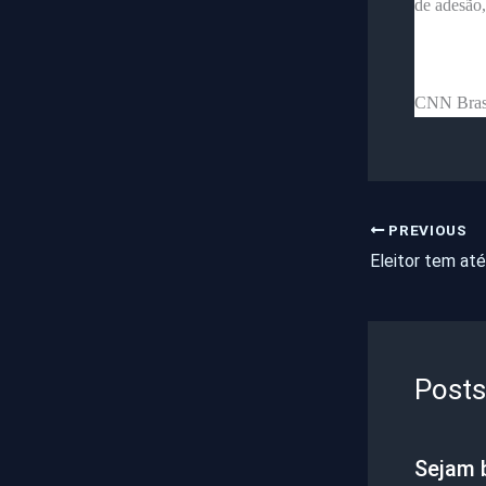
de adesão,
CNN Bras
PREVIOUS
Posts
Sejam 