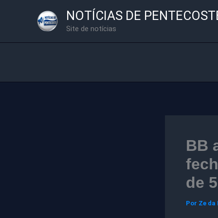
Ir
NOTÍCIAS DE PENTECOST
para
Site de notícias
o
conteúdo
BB 
fech
de 5
Por
Ze da