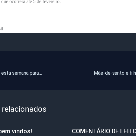
 que ocorrerá até 5 de fevereiro.
il
Eleitor tem até esta semana para justificar ausência no 1º turno
 relacionados
bem vindos!
COMENTÁRIO DE LEIT