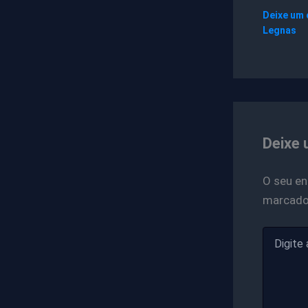
Deixe um
Legnas
Deixe 
O seu en
marcad
Digite
aqui...