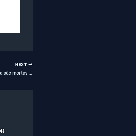
NEXT
Mãe-de-santo e filha são mortas a tiros dentro de casa em Caucaia, na Grande Fortaleza
OR