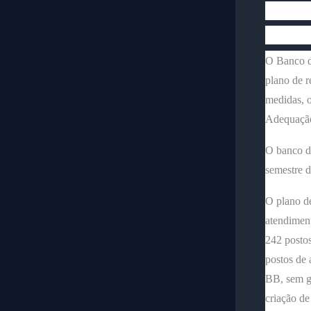
O Banco d
plano de r
medidas, o
Adequação
O banco di
semestre d
O plano de
atendiment
242 postos
postos de
BB, sem gu
criação de