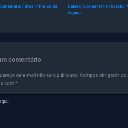
 comentário
/
Brasil
/ Por
Ze da
Deixe um comentário
/
Brasil
/ 
Legnas
um comentário
dereço de e-mail não será publicado.
Campos obrigatórios 
os com
*