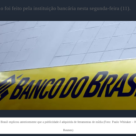
 foi feito pela instituição bancária nesta segunda-feira (11).
Brasil explicou anteriormente que a publicidade é adquirida de ferramentas de mídia (Foto: Paulo Whitaker – 0
Reuters)