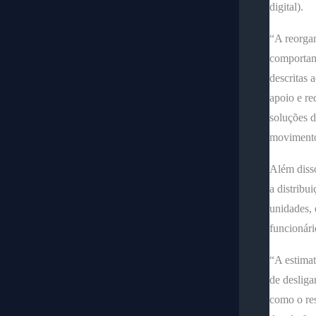
digital).
“A reorgan
comportame
descritas 
apoio e re
soluções d
movimento
Além diss
a distribu
unidades, 
funcionári
“A estimat
de desliga
como o res