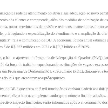
ização da rede de atendimento objetiva a sua adequação ao novo perfil
nto dos clientes e compreende, além das medidas de otimização de est
acima, outros movimentos de revisão e redimensionamento nas diretorias
de, privilegiando a especialização do atendimento e a ampliação da ofer
igitais”, fala o comunicado do BB. A economia líquida anual estimada 
s é de R$ 353 milhões em 2021 e R$ 2,7 bilhões até 2025.
o, o banco aprovou um Programa de Adequação de Quadros (PAQ) para
ição da força de trabalho, equacionando as situações de vagas e excesso
e um Programa de Desligamento Extraordinário (PDE), disponível a to
os do BB que atenderem aos pré-requisitos.
iva do BB é que cerca de 5 mil funcionários venham a aderir aos dois 
mento”, diz o banco, complementando que o número final de adesões, 
pectivo impacto financeiro, serão informados após o encerramento dos