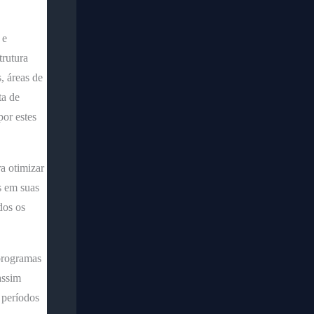
 e
rutura
, áreas de
ta de
por estes
 otimizar
s em suas
dos os
programas
assim
 períodos