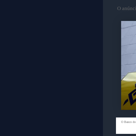
O anúncio
O Banco do 