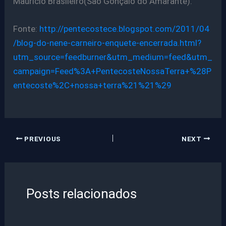
Mauricio Brasileiro(São Gonçalo do Amarante).
Fonte:
http://pentecostece.blogspot.com/2011/04
/blog-do-nene-carneiro-enquete-encerrada.html?
utm_source=feedburner&utm_medium=feed&utm_
campaign=Feed%3A+PentecosteNossaTerra+%28P
entecoste%2C+nossa+terra%21%21%29
PREVIOUS
NEXT
Posts relacionados