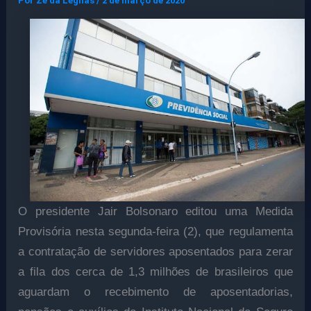
Por
Ze da Legnas
/
2 de março de 2020
O presidente Jair Bolsonaro editou uma Medida
Provisória nesta segunda-feira (2), que regulamenta
a contratação de servidores aposentados para zerar
a fila dos cerca de 1,3 milhões de brasileiros que
aguardam o recebimento de aposentadorias,