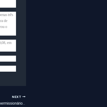
enas três
ra de
rou o
0,08, em
NEXT
Vídeo: barracas de permissionários encontram se jogadas de forma irregular em Pentecoste