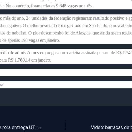
ia. No comércio, foram criadas 9.848 vagas no mês.
o mês do ano, 24 unidades da federação registraram resultado positivo e ap
ldo negativo. O melhor resultado foi registrado em São Paulo, com a abertu
tos de trabalho. O pior desempenho foi de Alagoas, que ainda assim regist
 de apenas 198 vagas em janeiro.
médio de admissão nos empregos com carteira assinada passou de R$ 1.74
ara R$ 1.760,14 em janeiro.
ra
Prefeitura de Aurora entrega UTI com 10 leitos para atender pacientes com covid