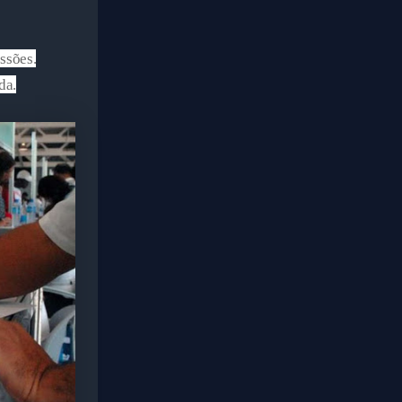
ssões.
da.