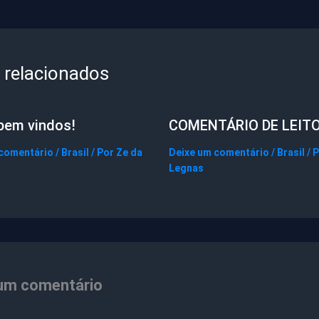
 relacionados
bem vindos!
COMENTÁRIO DE LEIT
 comentário
/
Brasil
/ Por
Ze da
Deixe um comentário
/
Brasil
/ 
Legnas
um comentário