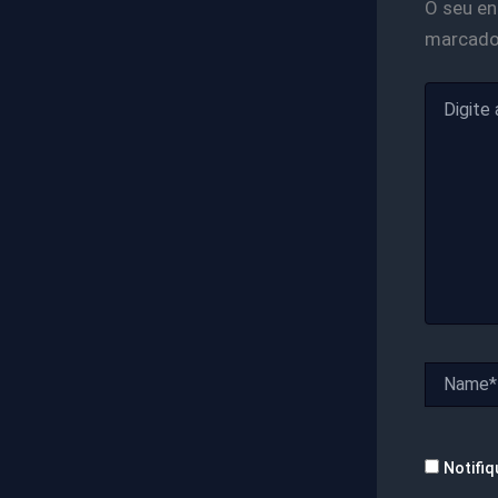
O seu en
marcad
Digite
aqui...
Name*
Notifiq