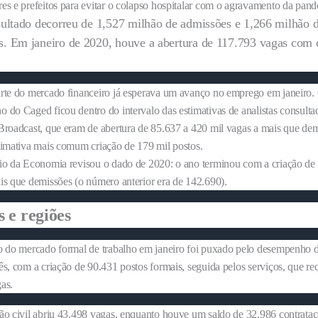
es e prefeitos para evitar o colapso hospitalar com o agravamento da pand
sultado decorreu de 1,527 milhão de admissões e 1,266 milhão 
. Em janeiro de 2020, houve a abertura de 117.793 vagas com c
rte do mercado financeiro já esperava um avanço no emprego em janeiro.
 do Caged ficou dentro do intervalo das estimativas de analistas consulta
Broadcast, que eram de abertura de 85.637 a 420 mil vagas a mais que dem
timativa mais comum criação de 179 mil postos.
io da Economia revisou o dado de 2020: o ano terminou com a criação de
is que demissões (o número anterior era de 142.690).
s e regiões
o do mercado formal de trabalho em janeiro foi puxado pelo desempenho d
ês, com a criação de 90.431 postos formais, seguida pelos serviços, que r
as.
ão civil abriu 43.498 vagas, enquanto houve um saldo de 32.986 contrata