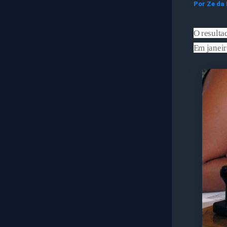
Por
Ze da
O resulta
Em janeir