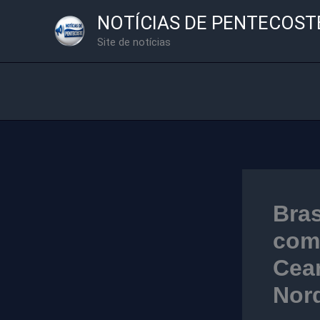
Ir
NOTÍCIAS DE PENTECOST
para
Site de notícias
o
conteúdo
Bras
com 
Cear
Nor