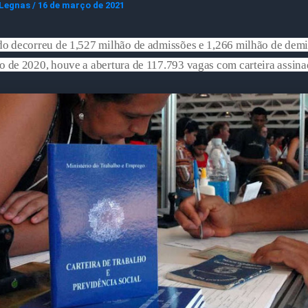
 Legnas
/
16 de março de 2021
do decorreu de 1,527 milhão de admissões e 1,266 milhão de demi
o de 2020, houve a abertura de 117.793 vagas com carteira assina