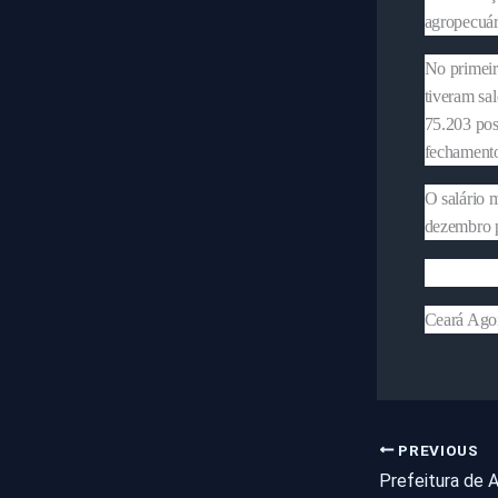
agropecuár
No primeir
tiveram sa
75.203 pos
fechamento
O salário 
dezembro p
Ceará Ago
PREVIOUS