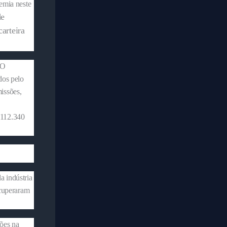
emia neste
de
arteira
 O
dos pelo
issões,
 112.340
a indústria
ecuperaram
ções na