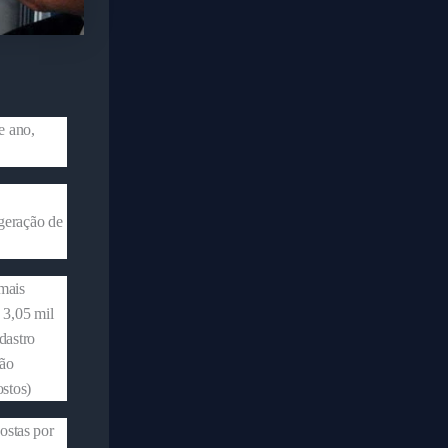
e ano,
e
geração de
mais
 3,05 mil
dastro
ião
stos)
ostas por