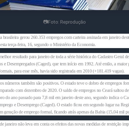
📷Foto: Reprodução
 brasileira gerou 260.353 empregos com carteira assinada em janeiro dest
esta terça-feira, 16, segundo o Ministério da Economia.
melhor resultado para janeiro de toda a série histórica do Cadastro Geral d
 e Desempregados (Caged), que tem início em 1992. Até então, a maior 
ormais, para esse mês, havia sido registrada em 2010 (+181.419 vagas).
os números também são positivos. O estado teve o dobro de empregos for
parado com dezembro de 2020. O saldo de empregos no Ceará saltou de
o do ano passado para 7,8 mil em janeiro deste ano, segundo indica o Ca
mprego e Desemprego (Caged). O estado ficou em segundo lugar na Reg
m geração de emprego formal, ficando atrás apenas da Bahia (15,04 mil po
e janeiro não leva em conta os efeitos das novas medidas de restrição imp