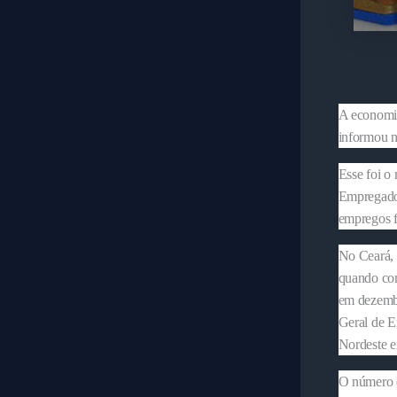
A economia
informou n
Esse foi o 
Empregados
empregos f
No Ceará, 
quando com
em dezembr
Geral de E
Nordeste e
O número d