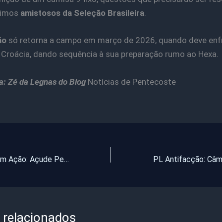
ximos
amistosos da Seleção Brasileira
.
ão
só retorna a campo em março de 2026, quando deve enf
 Croácia, dando sequência à sua preparação rumo ao Hexa.
ta: Zé da Legnas do Blog
Notícias de Pentecoste
Pentecostes em Ação: Açude Pereirão Limpo, Saúde Móvel e rumo ao Fim da Crise Ambiental do lixão.
 relacionados