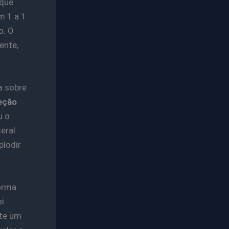
 que
 1 a 1
o. O
ente,
a sobre
eção
u o
eral
plodir
forma
i
te um