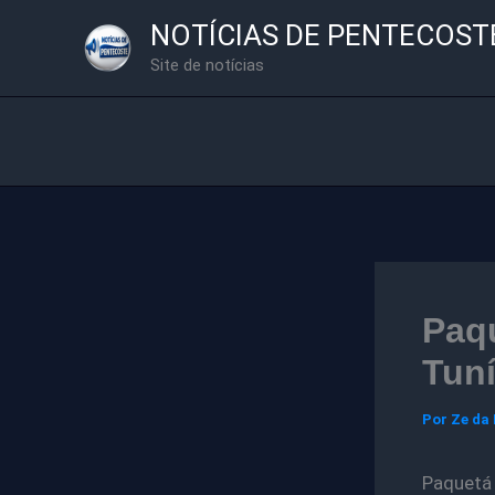
Ir
NOTÍCIAS DE PENTECOST
para
Site de notícias
o
conteúdo
Paqu
Tuní
Por
Ze da
Paquetá 