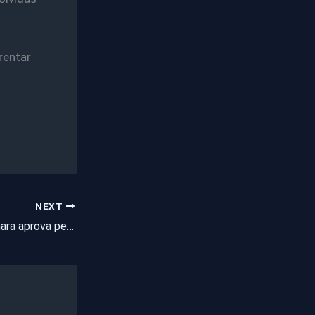
rentar
NEXT
PL Antifacção: Câmara aprova penas de até 40 anos