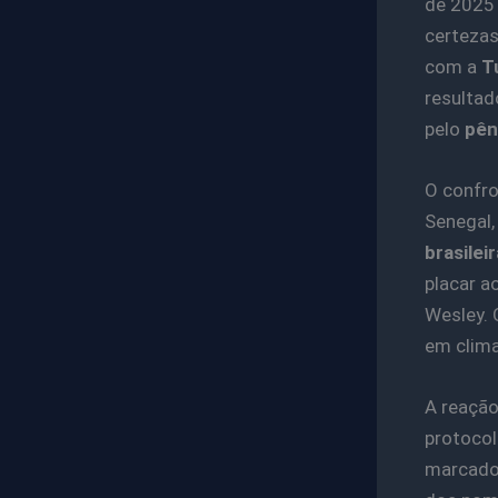
de 2025
certezas
com a
T
resultad
pelo
pên
O confro
Senegal,
brasileir
placar 
Wesley. 
em clima
A reaçã
protocol
marcado 