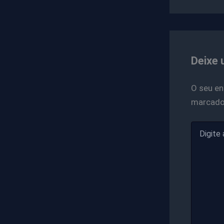
Deixe 
O seu en
marcad
Digite
aqui...