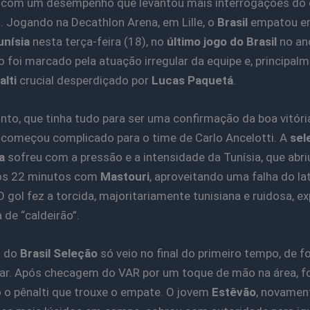
 com um desempenho que levantou mais interrogações do
. Jogando na Decathlon Arena, em Lille, o
Brasil
empatou em
unísia
nesta terça-feira (18), no
último jogo do Brasil
no an
o foi marcado pela atuação irregular da equipe e, principalm
alti
crucial desperdiçado por
Lucas Paquetá
.
nto, que tinha tudo para ser uma confirmação da boa vitóri
 começou complicado para o time de Carlo Ancelotti. A
sel
a
sofreu com a pressão e a intensidade da Tunísia, que abri
aos 22 minutos com
Mastouri
, aproveitando uma falha do lat
O gol fez a torcida, majoritariamente tunisiana e ruidosa, ex
 de “caldeirão”.
o do
Brasil Seleção
só veio no final do primeiro tempo, de 
ar. Após checagem do VAR por um toque de mão na área, fo
o pênalti que trouxe o empate. O jovem
Estêvão
, novamen