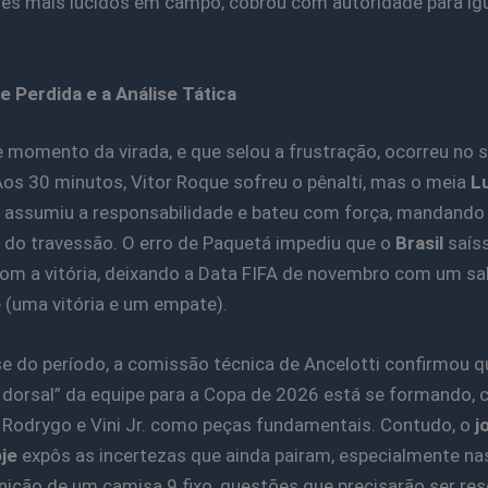
s mais lúcidos em campo, cobrou com autoridade para igu
 Perdida e a Análise Tática
 momento da virada, e que selou a frustração, ocorreu no
os 30 minutos, Vitor Roque sofreu o pênalti, mas o meia
L
assumiu a responsabilidade e bateu com força, mandando 
 do travessão. O erro de Paquetá impediu que o
Brasil
saís
m a vitória, deixando a Data FIFA de novembro com um sa
 (uma vitória e um empate).
se do período, a comissão técnica de Ancelotti confirmou q
 dorsal” da equipe para a Copa de 2026 está se formando,
 Rodrygo e Vini Jr. como peças fundamentais. Contudo, o
j
oje
expôs as incertezas que ainda pairam, especialmente nas
inição de um camisa 9 fixo, questões que precisarão ser res