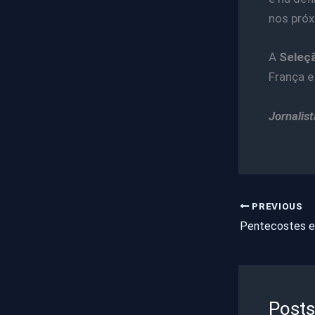
nos pró
A
Seleç
França e
Jornalis
PREVIOUS
Posts