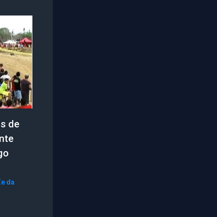
ss de
nte
go
e da