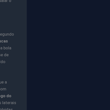
alar o
 segundo
ucas
a bola
se de
ldo
ue a
 com
ogo do
 laterais
olvidas