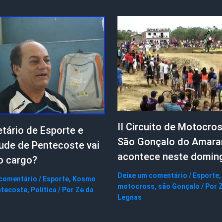
II Circuito de Motocro
tário de Esporte e
São Gonçalo do Amara
ude de Pentecoste vai
acontece neste domin
o cargo?
Deixe um comentário
/
Esporte
,
 comentário
/
Esporte
,
Kosmo
motocross
,
são Gonçalo
/ Por
Z
tecoste
,
Política
/ Por
Ze da
Legnas