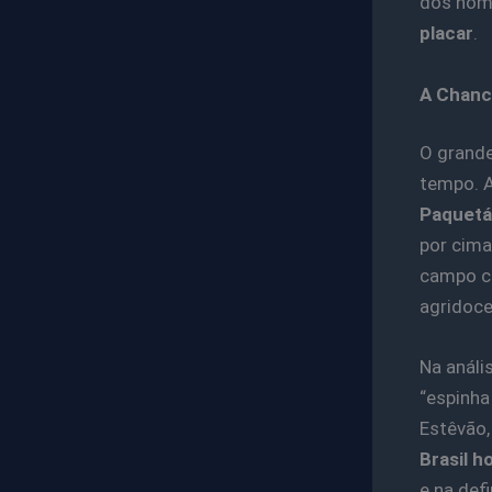
dos nome
placar
.
A Chance
O grande
tempo. A
Paquetá
por cima
campo co
agridoce
Na análi
“espinha
Estêvão,
Brasil h
e na def