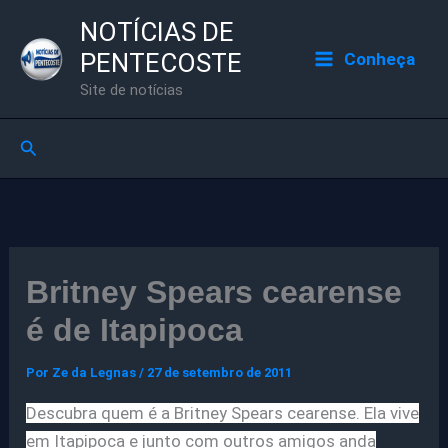
Ir
NOTÍCIAS DE
para
PENTECOSTE
Conheça
o
Site de notícias
conteúdo
Pesquisar
Britney Spears cearense
é de Itapipoca
Por
Ze da Legnas
/
27 de setembro de 2011
Descubra quem é a Britney Spears cearense. Ela vive
em Itapipoca e junto com outros amigos anda