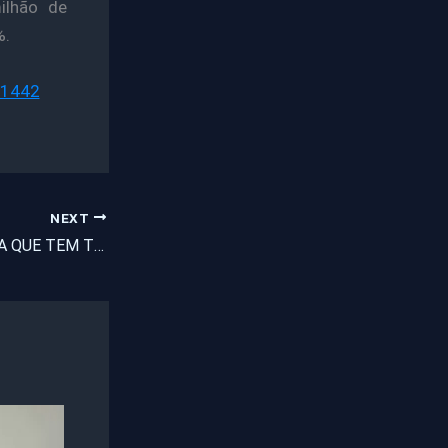
ilhão de
%.
31442
NEXT
MULHER MEXICANA QUE TEM TRIGÊMEOS ESTÁ GRÁVIDA DE NOVE BEBÊS EM ÚNICA GESTAÇÃO