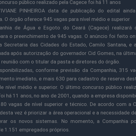
oncurso público realizado pela Cagece foi há 11 anos
IVIANE PINHEIROA data de publicação do edital ainda
a. O órgão oferece 945 vagas para nível médio e superior
nhia de Água e Esgoto do Ceará (Cagece) realizará 
para o preenchimento de 945 vagas. O anúncio foi feito o
da Secretaria das Cidades do Estado, Camilo Santana, e
ada após autorização do governador Cid Gomes, na últim
m reunião com o titular da pasta e diretores do órgão.
sponibilizadas, conforme previsão da Companhia, 315 v
mento imediato, e mais 630 para cadastro de reserva des
e nível médio e superior. O último concurso público reali
oi há 11 anos, no ano de 2001, quando a empresa disponib
 80 vagas de nível superior e técnico. De acordo com a 
 desta vez é priorizar a área operacional e a necessidade d
erar os novos sistemas. No momento, a Companhia p
e 1.151 empregados próprios.