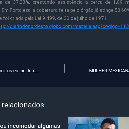
ra de 37,23%, prestando assistência a cerca de 1,89 m
 Em Fortaleza, a cobertura feita pelo órgão já atinge 53,60
 foi criada pela Lei 9.499, de 20 de julho de 1971.
ttp://diariodonordeste.globo.com/materia.asp?codigo=11
Universitários mortos em acidente na BA são enterrados no ES e MG (fotos)
 relacionados
“vou incomodar algumas