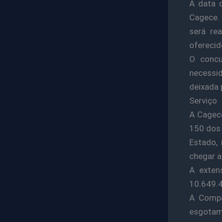
A data d
Cagece. 
será re
oferecid
O concu
necessid
deixada 
Serviço
A Cagece
150 dos 
Estado, 
chegar a
A exten
10.649.
A Compa
esgotam