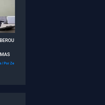
IBEROU
SMAS
e
/ Por
Ze