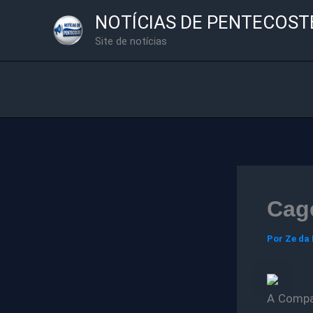
Ir
NOTÍCIAS DE PENTECOST
para
Site de notícias
o
conteúdo
Cage
Por
Ze da
A Compan