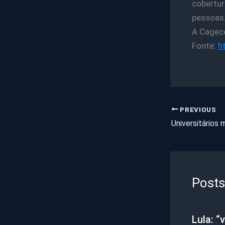
cobertu
pessoas.
A Cagece
Fonte:
h
PREVIOUS
Posts
Lula: 