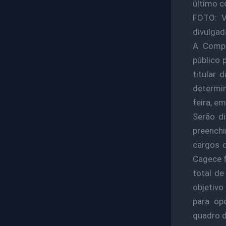
último c
FOTO: V
divulgad
A Compa
público 
titular 
determin
feira, e
Serão di
preenchi
cargos d
Cagece f
total de
objetivo
para op
quadro d