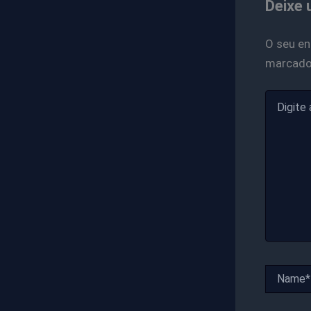
Deixe 
O seu en
marcad
Digite
aqui...
Name*