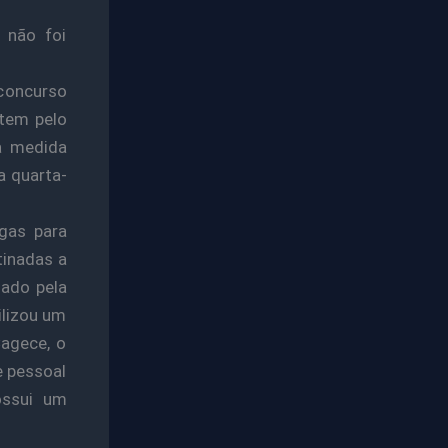
 não foi
concurso
ntem pelo
 a medida
a quarta-
agas para
tinadas a
zado pela
ilizou um
Cagece, o
e pessoal
ossui um