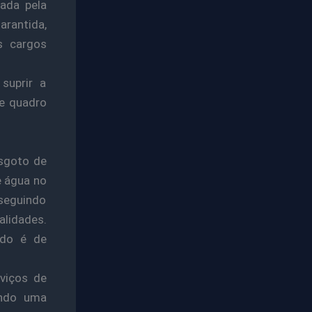
gada pela
arantida,
s cargos
suprir a
de quadro
esgoto de
e água no
nseguindo
alidades.
ado é de
viços de
ando uma