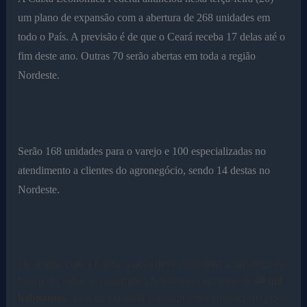
um plano de expansão com a abertura de 268 unidades em
todo o País. A previsão é de que o Ceará receba 17 delas até o
fim deste ano. Outras 70 serão abertas em toda a região
Nordeste.
Serão 168 unidades para o varejo e 100 especializadas no
atendimento a clientes do agronegócio, sendo 14 destas no
Nordeste.
De acordo com a Caixa, a ação deve consolidar a presença do
banco em todos os municípios brasileiros com mais de
40 mil
habitantes
, além de expandir o atendimento em microrregiões