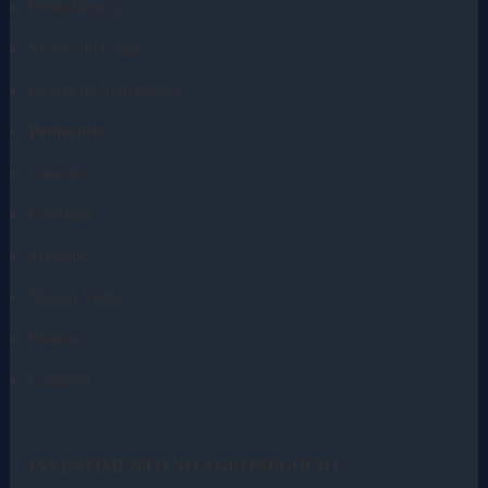
Pedra Branca
Viçosa do Ceará
Lavras da Mangabeira
Pentecoste
Caucaia
Fortaleza
Massapê
Missão Velha
Paracuru
Cascavel
INVESTIMENTO NO AGRONEGÓCIO