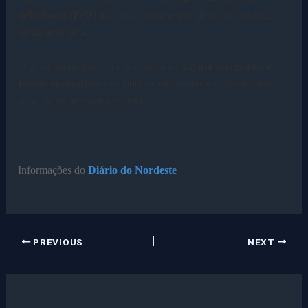
deficiência (PcD)
por novo certame que deve ser realizado
ainda neste ano.
O plano ainda prevê a contratação de
5,2 mil estagiários e
jovens aprendizes
e de 800 recepcionistas e vigilantes por
meio de empresas terceirizadas.
Informações
do
Diário do Nordeste
PREVIOUS
NEXT