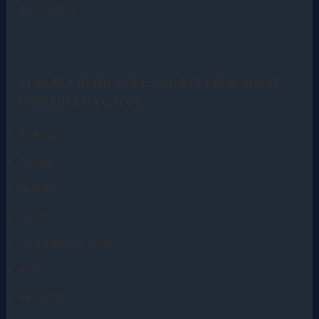
desassistidas.
VEJA AS CIDADES QUE VÃO RECEBER NOVAS
UNIDADES DA CAIXA:
Amontada
Aquiraz
Beberibe
Granja
Guaraciaba do Norte
Itarema
Mombaça