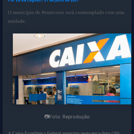
Por
Ze da Legnas
/
21 de julho de 2021
O município de Pentecoste será comtemplado com uma
unidade.
📷Foto: Reprodução
A Caixa Econômica Federal anunciou nesta terça-feira (20)