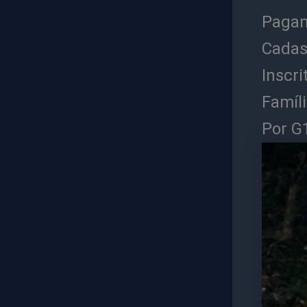
Pagam
Cadas
Inscr
Famíl
Por G