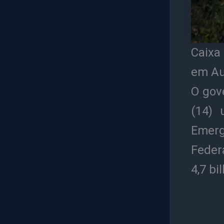
Caixa
em Au
O gov
(14) 
Emerg
Federa
4,7 bi