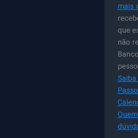
mais 
recebe
que e
não r
Banco
pessoa
Saiba
Passo 
Calen
Quem
dúvid