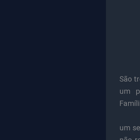
São t
um pa
Famíli
um se