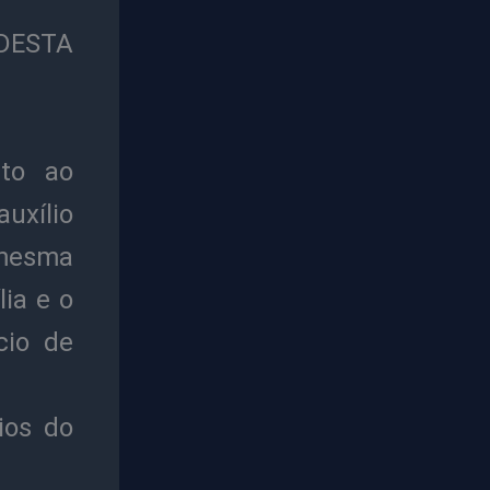
DESTA
ito ao
xílio
 mesma
lia e o
́cio de
ios do