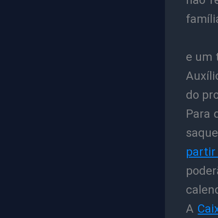
não r
famíli
e um 
Auxíl
do pr
Para 
saqu
partir
poder
calend
A
Cai