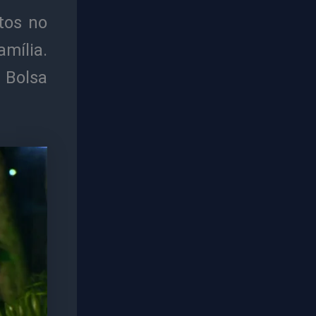
tos no
mília.
 Bolsa