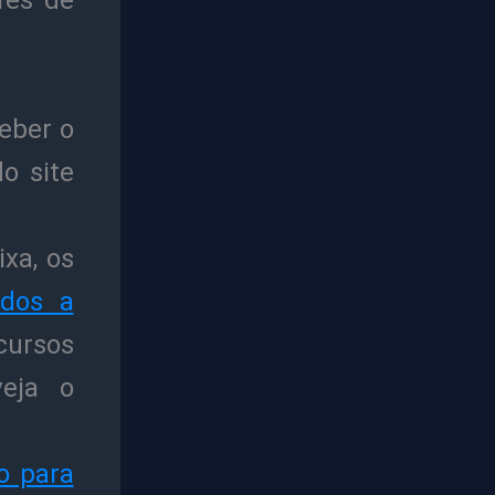
fes de
eber o
o site
xa, os
ados a
ecursos
veja o
o para