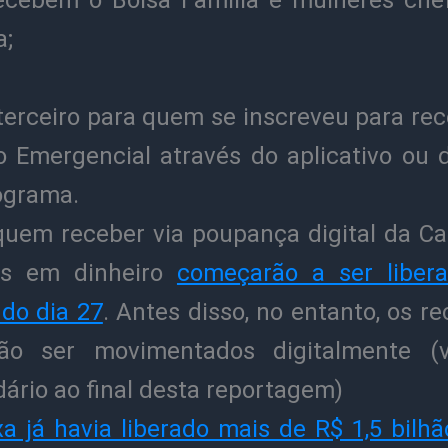
ecebem o Bolsa Família e mulheres che
a;
terceiro para quem se inscreveu para rec
io Emergencial através do aplicativo ou d
ograma.
quem receber via poupança digital da Cai
es em dinheiro
começarão a ser liber
 do dia 27
. Antes disso, no entanto, os r
ão ser movimentados digitalmente (
ário ao final desta reportagem)
xa já havia liberado mais de R$ 1,5 bilhã