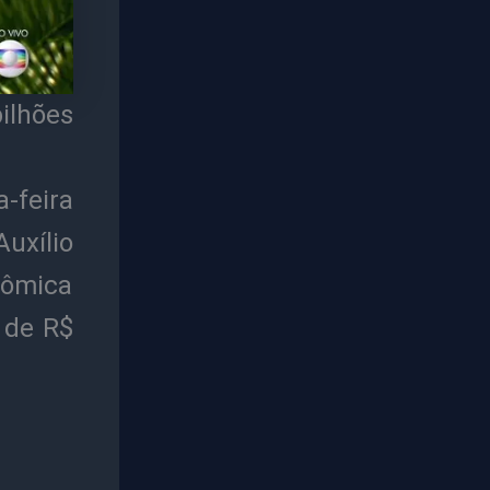
ilhões
-feira
uxílio
nômica
a de R$