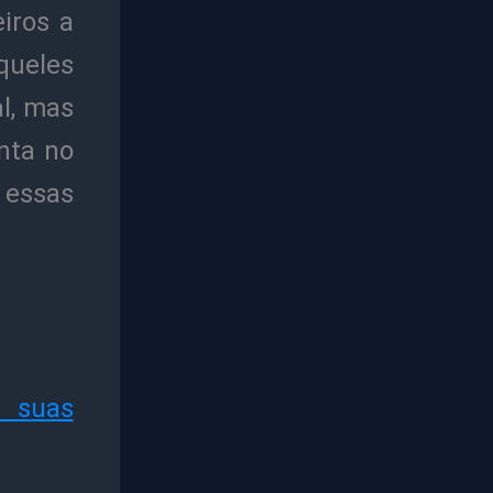
eiros a
aqueles
l, mas
nta no
 essas
 suas