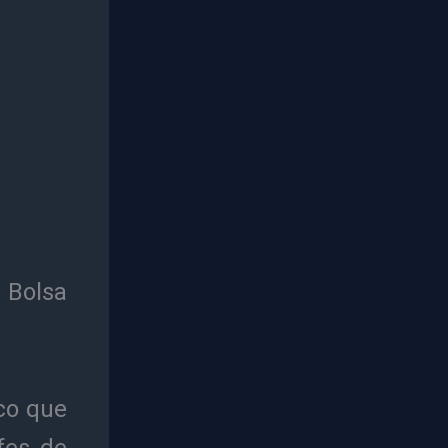
 Bolsa
co que