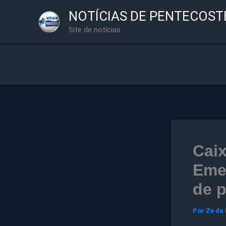
Ir
NOTÍCIAS DE PENTECOST
para
Site de notícias
o
conteúdo
Caix
Emer
de p
Por
Ze da