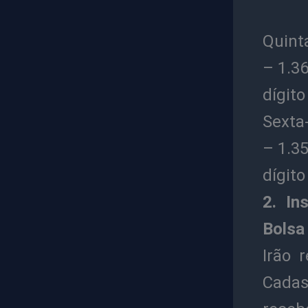
Quinta
– 1.36
dígito
Sexta-
– 1.35
dígito
2. In
Bolsa
Irão 
Cadas