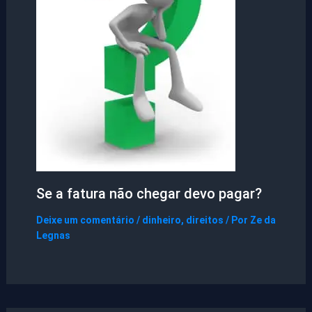
Se a fatura não chegar devo pagar?
Deixe um comentário
/
dinheiro
,
direitos
/ Por
Ze da
Legnas