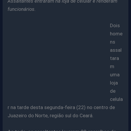
Assaltantes entraram na loja de celular e renderam
funcionários.
Dois
home
ns
assal
tara
m
uma
loja
de
celula
r na tarde desta segunda-feira (22) no centro de
Juazeiro do Norte, região sul do Ceará.