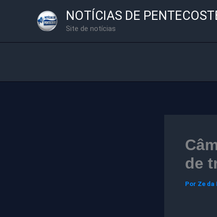
Ir
NOTÍCIAS DE PENTECOST
para
Site de notícias
o
conteúdo
Câme
de 
Por
Ze da