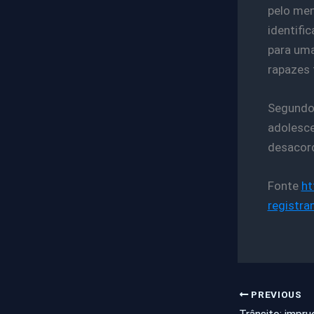
pelo men
identifi
para uma
rapazes 
Segundo 
adolesce
desacord
Fonte
ht
registr
PREVIOUS