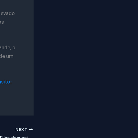
 levado
os
ande, o
 de um
sito-
NEXT