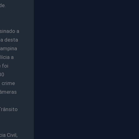
de.
sinado a
a desta
 Campina
ícia a
 foi
30
O crime
câmeras
Trânsito
a Civil,