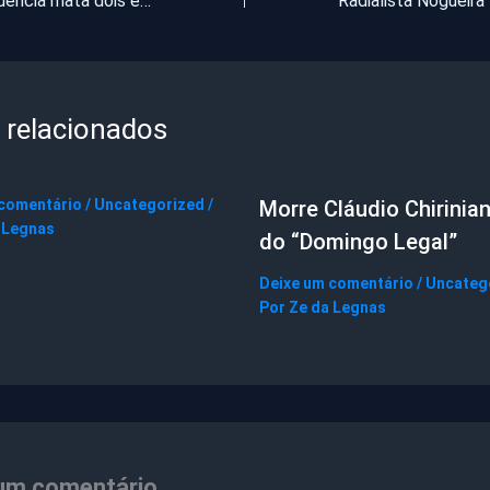
Trânsito: imprudência mata dois em Caucaia
 relacionados
 comentário
/
Uncategorized
/
Morre Cláudio Chirinian
 Legnas
do “Domingo Legal”
Deixe um comentário
/
Uncateg
Por
Ze da Legnas
um comentário