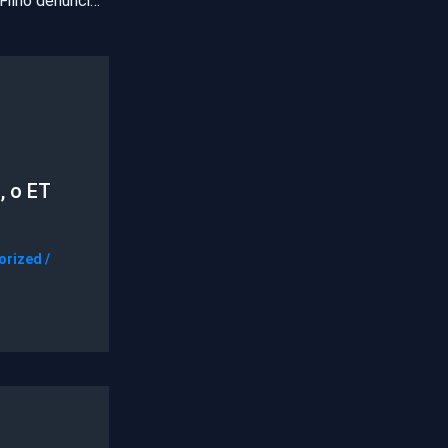
Radialista Nogueira Filho denuncia em seu programa de rádio a aplicação de veneno (herbicida) nas ruas de Pentecoste
, o ET
orized
/