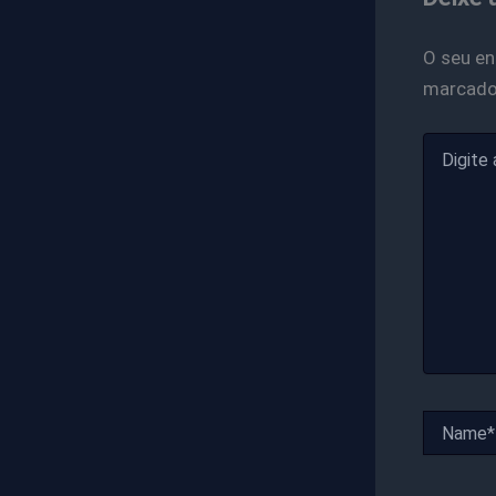
O seu en
marcad
Digite
aqui...
Name*