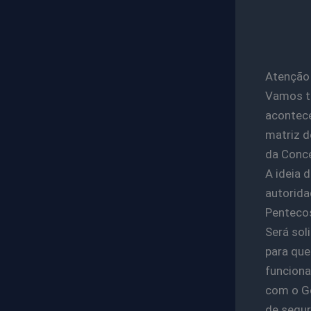
Atenção
Vamos t
acontece
matriz d
da Conce
A ideia 
autorida
Pentecos
Será sol
para que
funciona
com o Go
de segur