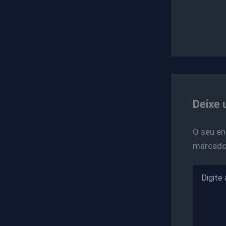
Deixe 
O seu en
marcad
Digite
aqui...