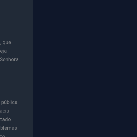
, que
eja
 Senhora
 pública
acia
ntado
oblemas
to,