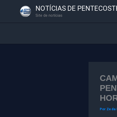
Ir
NOTÍCIAS DE PENTECOST
para
Site de notícias
o
conteúdo
CAM
PEN
HO
Por
Ze da