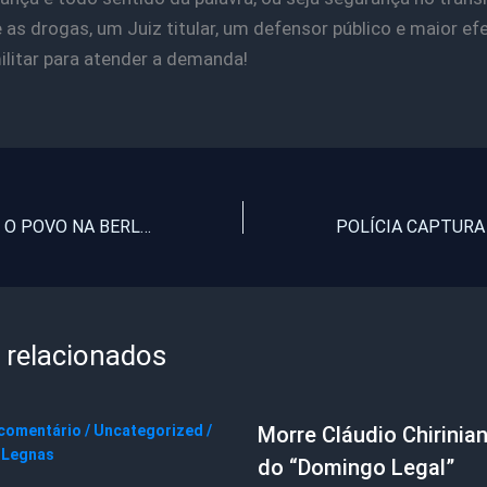
as drogas, um Juiz titular, um defensor público e maior efe
militar para atender a demanda!
Célio Alves em: O POVO NA BERLINDA
 relacionados
 comentário
/
Uncategorized
/
Morre Cláudio Chirinian
 Legnas
do “Domingo Legal”