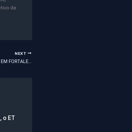
tivo da
NEXT
POLÍCIA CAPTURA EM FORTALEZA O MAIOR TRAFICANTE DO NORTE/NORDESTE DO PAÍS.
, o ET