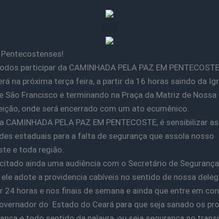
 Pentecostenses!
odos participar da CAMINHADA PELA PAZ EM PENTECOSTE
rá na próxima terça feira, a partir da 16 horas saindo da Igr
e São Francisco e terminando na Praça da Matriz de Nossa
ição, onde será encerrado com um ato ecumênico.
da CAMINHADA PELA PAZ EM PENTECOSTE, é sensibilizar as
des estaduais para a falta de segurança que assola nosso
te e toda região.
icitado ainda uma audiência com o Secretário de Segurança
 ele adote a providencia cabíveis no sentido de nossa deleg
r 24 horas e nos finais de semana e ainda que entre em co
vernador do Estado do Ceará para que seja sanado os pr
ança e todo sentido da palavra, ou seja segurança no transi