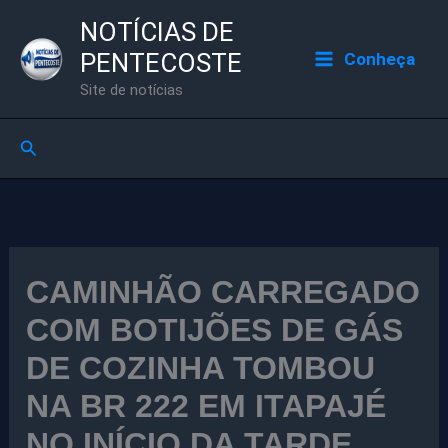
Ir
NOTÍCIAS DE
para
PENTECOSTE
Conheça
o
Site de notícias
conteúdo
Pesquisar
CAMINHÃO CARREGADO
COM BOTIJÕES DE GÁS
DE COZINHA TOMBOU
NA BR 222 EM ITAPAJÉ
NO INÍCIO DA TARDE