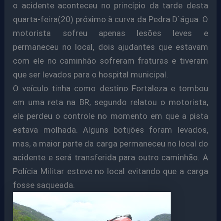
o acidente aconteceu no princípio da tarde desta
quarta-feira(20) próximo à curva da Pedra D`água. O
motorista sofreu apenas lesões leves e
permaneceu no local, dois ajudantes que estavam
com ele no caminhão sofreram fraturas e tiveram
que ser levados para o hospital municipal.
O veículo tinha como destino Fortaleza e tombou
em uma reta na BR, segundo relatou o motorista,
ele perdeu o controle no momento em que a pista
estava molhada. Alguns botijões foram levados,
mas, a maior parte da carga permaneceu no local do
acidente e será transferida para outro caminhão. A
Polícia Militar esteve no local evitando que a carga
fosse saqueada.