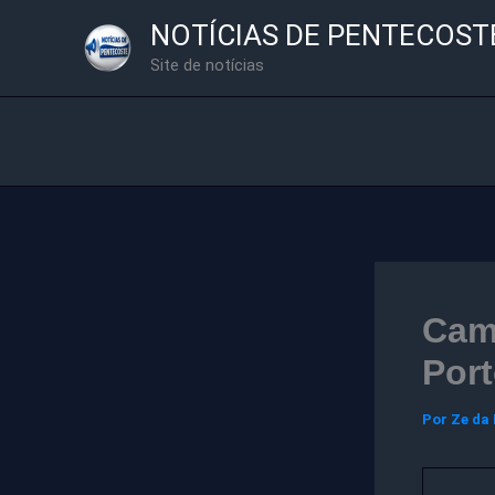
Ir
NOTÍCIAS DE PENTECOST
para
Site de notícias
o
conteúdo
Cam
Port
Por
Ze da