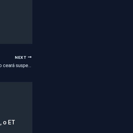
NEXT
Ataques: governo do ceará suspende férias de PMs, policiais civis e de agentes penitenciários após reunião com a cúpula da segurança
, o ET