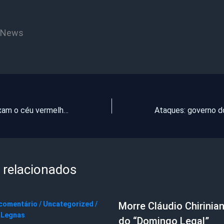
CNews
Queimadas deixam o céu vermelho na Indonésia
 relacionados
 comentário
/
Uncategorized
/
Morre Cláudio Chirinian
 Legnas
do “Domingo Legal”