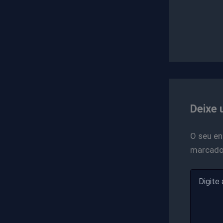
Deixe 
O seu en
marcad
Digite
aqui...