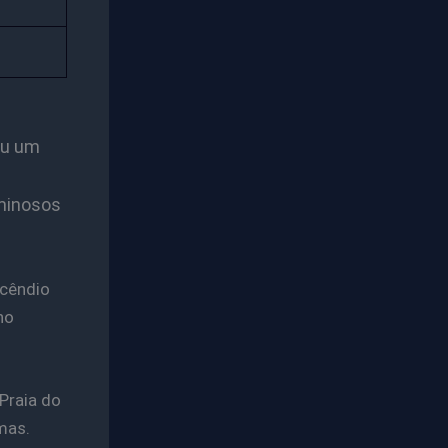
ou um
iminosos
ncêndio
no
Praia do
mas.