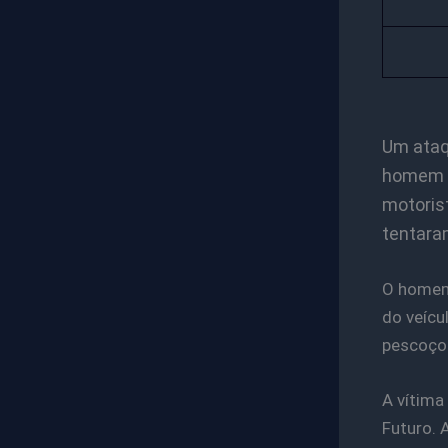
Um ataq
homem fe
motorist
tentaram
O homem 
do veícu
pescoço 
A vítima
Futuro. 