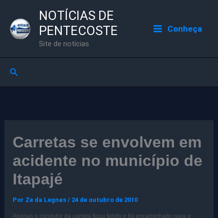
Ir
NOTÍCIAS DE
para
PENTECOSTE
Conheça
o
Site de notícias
conteúdo
Pesquisar
Carretas se envolvem em
acidente no município de
Itapajé
Por
Ze da Legnas
/
24 de outubro de 2010
Apenas o condutor da carreta ficou ferido e foi encaminhado para o