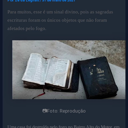
Por
Ze da Legnas
/
31 de maio de 2021
Para muitos, esse é um sinal divino, pois as sagradas
escrituras foram os únicos objetos que não foram
afetados pelo fogo.
📷Foto: Reprodução
Uma casa foi destruída pelo fogo no Bairro Alto do Motor, em