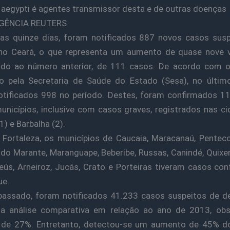
aegypti é agentes transmissor desta e de outras doenças
GÊNCIA REUTERS
as quinze dias, foram notificados 887 novos casos susp
no Ceará, o que representa um aumento de quase nove v
do ao número anterior, de 111 casos. De acordo com o
o pela Secretaria de Saúde do Estado (Sesa), no últim
tificados 998 no período. Destes, foram confirmados 1
nicípios, inclusive com casos graves, registrados nas c
1) e Barbalha (2).
Fortaleza, os municípios de Caucaia, Maracanaú, Pentec
do Marante, Maranguape, Beberibe, Russas, Canindé, Quix
teús, Arneiroz, Jucás, Crato e Porteiras tiveram casos co
ue.
passado, foram notificados 41.233 casos suspeitos de d
Na análise comparativa em relação ao ano de 2013, obs
 de 27%. Entretanto, detectou-se um aumento de 45% d