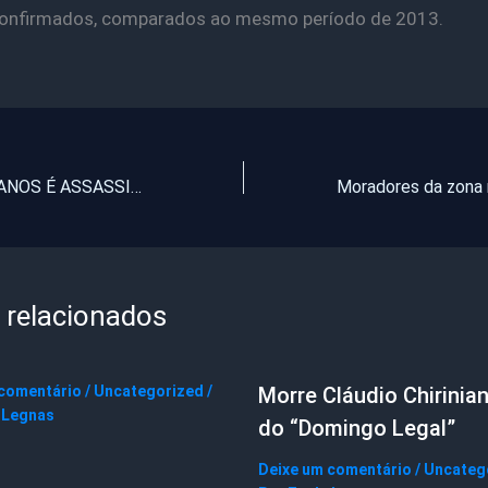
confirmados, comparados ao mesmo período de 2013.
JOVEM DE 19 ANOS É ASSASSINADO COM UM GOLPE DE FACA NO PEITO EM ITAPAJÉ
 relacionados
 comentário
/
Uncategorized
/
Morre Cláudio Chirinian
 Legnas
do “Domingo Legal”
Deixe um comentário
/
Uncateg