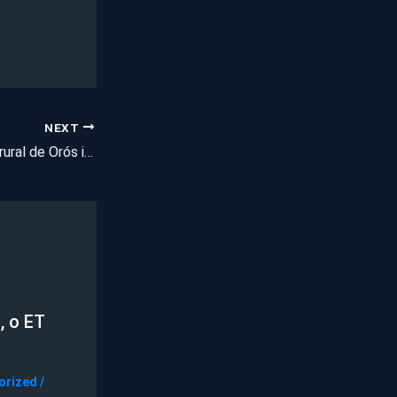
NEXT
Moradores da zona rural de Orós incendeiam ônibus escolar
, o ET
orized
/