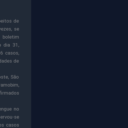
eitos de
ezes, se
 boletim
o dia 31,
16 casos,
idades de
oste, São
eramobim,
nfirmados
engue no
ervou-se
os casos