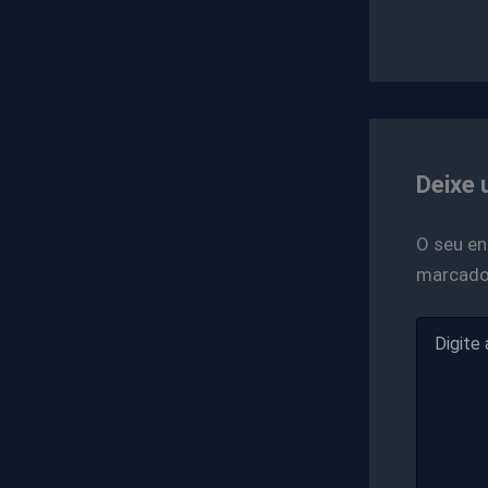
Deixe 
O seu en
marcad
Digite
aqui...