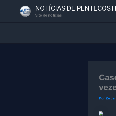
Ir
NOTÍCIAS DE PENTECOST
para
Site de notícias
o
conteúdo
Cas
vez
Por
Ze da