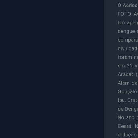
O Aedes 
FOTO: A
Em apen
dengue 
compara
divulgad
foram no
em 22 mu
Aracati (
Além de 
Gonçalo 
Ipu, Cra
de Deng
No ano 
Ceará. 
redução