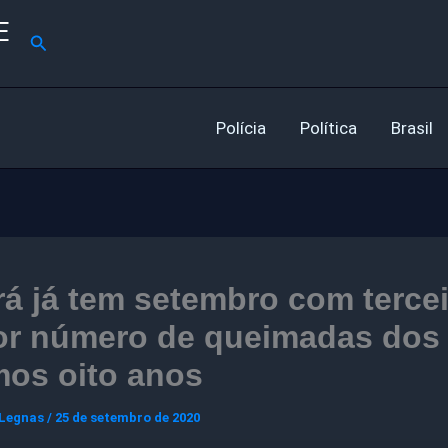
E
Pesquisar
Polícia
Política
Brasil
á já tem setembro com terce
or número de queimadas dos
mos oito anos
 Legnas
/
25 de setembro de 2020