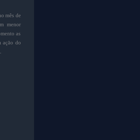
 no mês de
om menor
omento as
m ação do
.