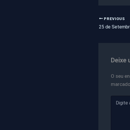
PREVIOUS
Deixe 
O seu en
marcad
Digite
aqui...