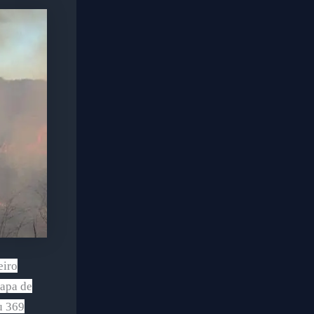
eiro
Mapa de
u 369