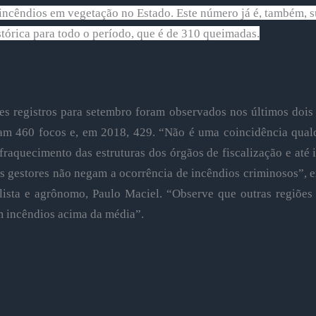
incêndios em vegetação no Estado. Este número já é, também, s
tórica para todo o período, que é de 310 queimadas.
es registros para setembro foram observados nos últimos dois
am 460 focos e, em 2018, 429. “Não é uma coincidência qualq
raquecimento das estruturas dos órgãos de fiscalização e até 
s gestores não negam a ocorrência de incêndios criminosos”, e
lista e agrônomo, Paulo Maciel. “Observe que outras regiões
m incêndios acima da média”.