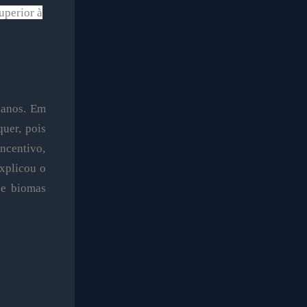
uperior à
 anos. Em
uer, pois
incentivo,
xplicou o
 e biomas