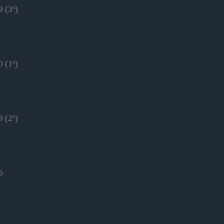
 (3º)
 (1º)
 (2º)
6