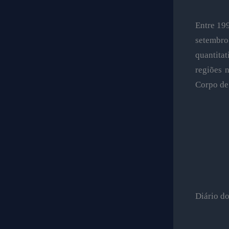
Entre 199
setembr
quantita
regiões 
Corpo de 
Diário d