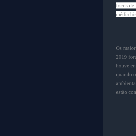
focos de 
média his
Os maior
2019 for
houve enf
quando o
ambienta
estão co