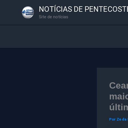
Ir
NOTÍCIAS DE PENTECOST
para
Site de notícias
o
conteúdo
Cear
mai
últi
Por
Ze da