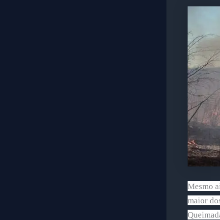
Mesmo ain
maior dos
Queimadas