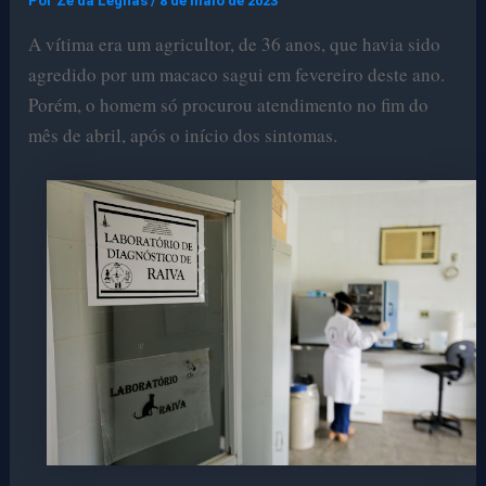
Por
Ze da Legnas
/
8 de maio de 2023
A vítima era um agricultor, de 36 anos, que havia sido
agredido por um macaco sagui em fevereiro deste ano.
Porém, o homem só procurou atendimento no fim do
mês de abril, após o início dos sintomas.