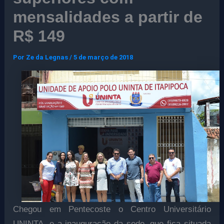
mensalidades a partir de
R$ 149
Por
Ze da Legnas
/
5 de março de 2018
Chegou em Pentecoste o Centro Universitário
UNINTA, e a inauguração da sede, que fica situada