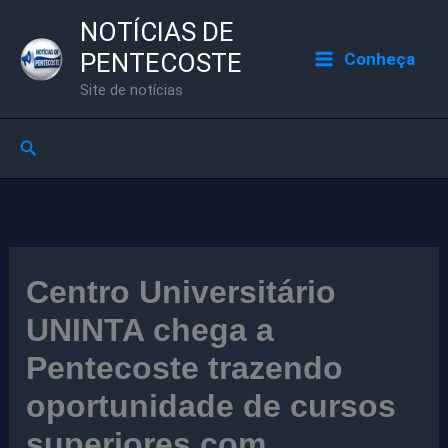
Ir
NOTÍCIAS DE
para
PENTECOSTE
Conheça
o
Site de notícias
conteúdo
Pesquisar
Centro Universitário
UNINTA chega a
Pentecoste trazendo
oportunidade de cursos
superiores com