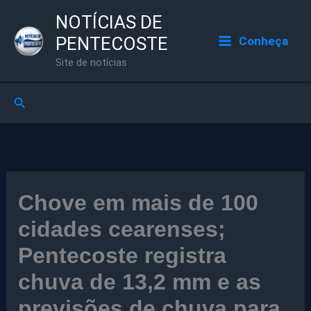
Ir
NOTÍCIAS DE
para
PENTECOSTE
Conheça
o
Site de notícias
conteúdo
Pesquisar
Chove em mais de 100
cidades cearenses;
Pentecoste registra
chuva de 13,2 mm e as
previsões de chuva para