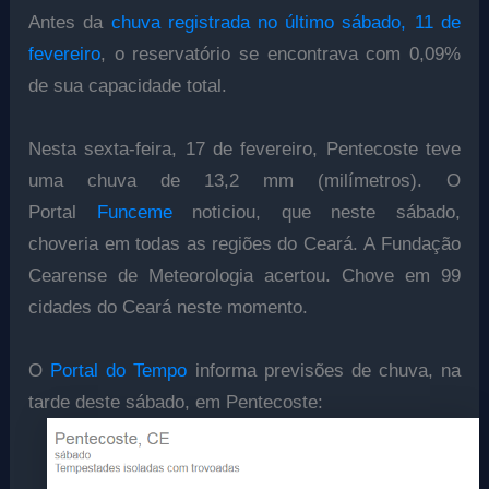
Antes da
chuva registrada no último sábado, 11 de
fevereiro
, o reservatório se encontrava com 0,09%
de sua capacidade total.
Nesta sexta-feira, 17 de fevereiro, Pentecoste teve
uma chuva de 13,2 mm (milímetros). O
Portal
Funceme
noticiou, que neste sábado,
choveria em todas as regiões do Ceará.
A Fundação
Cearense de Meteorologia acertou. Chove em 99
cidades do Ceará neste momento.
O
Portal do Tempo
informa previsões de chuva, na
tarde deste sábado, em Pentecoste: