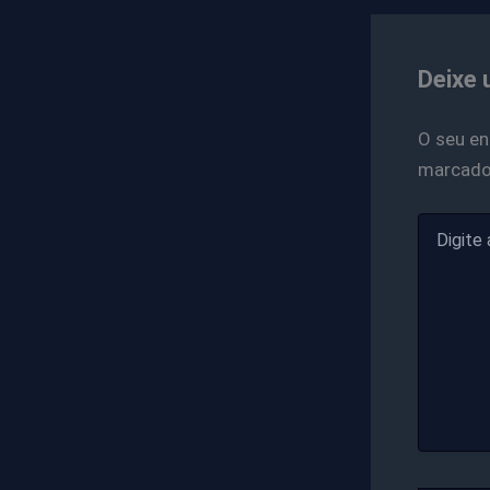
Deixe 
O seu en
marcad
Digite
aqui...