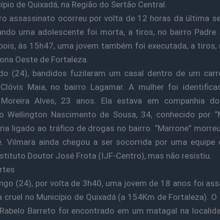
ípio de Quixadá, na Região do Sertão Central.
ro assassinato ocorreu por volta de 12 horas da última se
ando uma adolescente foi morta, a tiros, no bairro Padre
ois, às 15h47, uma jovem também foi executada, a tiros, 
 zona Oeste de Fortaleza.
do (24), bandidos fuzilaram um casal dentro de um carr
Clóvis Maia, no bairro Lagamar. A mulher foi identifi
 Moreira Alves, 23 anos. Ela estava em companhia do
o Wellington Nascimento de Sousa, 34, conhecido por “
ria ligado ao tráfico de drogas no bairro. “Marrone” morreu
e. Vilmara ainda chegou a ser socorrida por uma equipe
nstituto Doutor José Frota (IJF-Centro), mas não resistiu.
rtes
go (24), por volta de 3h40, uma jovem de 18 anos foi as
 cruel no Município de Quixadá (a 154Km de Fortaleza). O
Rabelo Barreto foi encontrado em um matagal na localid