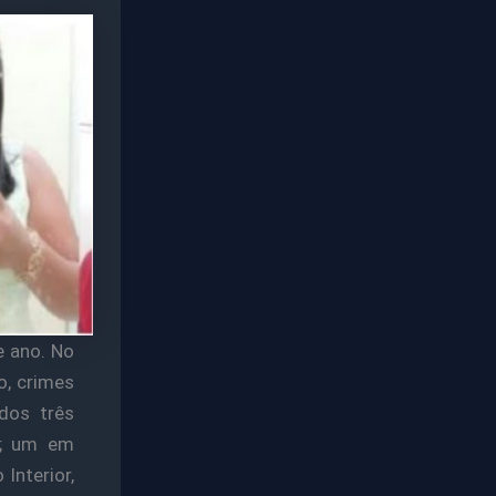
e ano. No
o, crimes
dos três
r; um em
Interior,