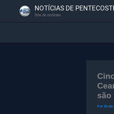
Ir
NOTÍCIAS DE PENTECOST
para
Site de notícias
o
conteúdo
Cin
Cear
são 
Por
Ze da