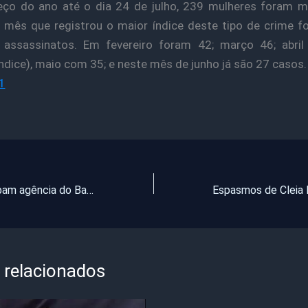
ço do ano até o dia 24 de julho, 239 mulheres foram m
 mês que registrou o maior índice deste tipo de crime foi
assassinatos. Em fevereiro foram 42; março 46; abri
ndice), maio com 35; e neste mês de junho já são 27 casos.
1
Ladrões arrombam agência do Banco do Brasil e furtam armas e dinheiro em Fortaleza
 relacionados