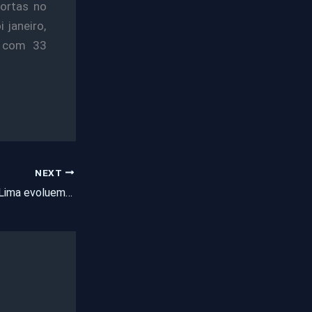
ortas no
 janeiro,
l com 33
NEXT
Espasmos de Cleia Lima evoluem e atacam outros membros do corpo