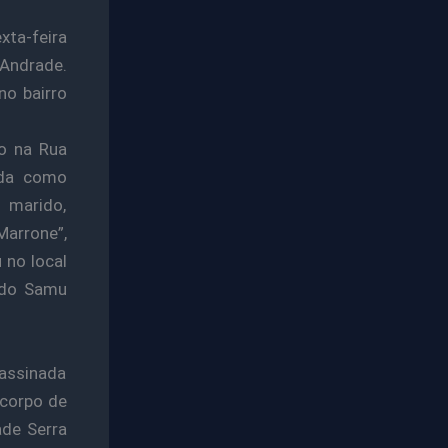
xta-feira
 Andrade.
no bairro
o na Rua
cada como
 marido,
Marrone”,
 no local
 do Samu
sassinada
 corpo de
ade Serra