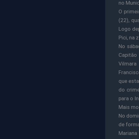
no Munic
O primei
(22), qu
Logo dep
Pici, na
No sába
Capitão 
Vilmara
Francisc
que esta
do crim
para o I
Mais mo
No domin
de forma
Mariana 