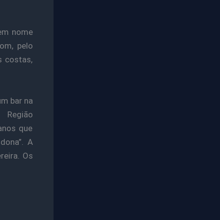
a em nome
com, pelo
s costas,
um bar na
a Região
anos que
ndona”. A
reira. Os