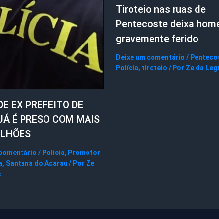
Tiroteio nas ruas de
Pentecoste deixa ho
gravemente ferido
Deixe um comentário
/
Penteco
Polícia
,
tiroteio
/ Por
Ze da Leg
DE EX PREFEITO DE
UÁ É PRESO COM MAIS
ILHÕES
 comentário
/
Polícia
,
Promotor
a
,
Santana do Acaraú
/ Por
Ze
s