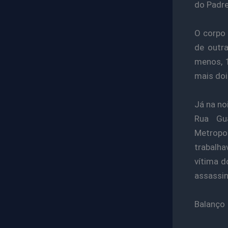
do Padre
O corpo 
de outra
menos, 1
mais doi
Já na no
Rua Gua
Metropo
trabalha
vítima d
assassin
Balanço