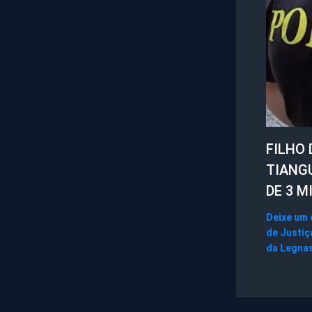
FILHO 
TIANG
DE 3 M
Deixe um
de Justiç
da Legna