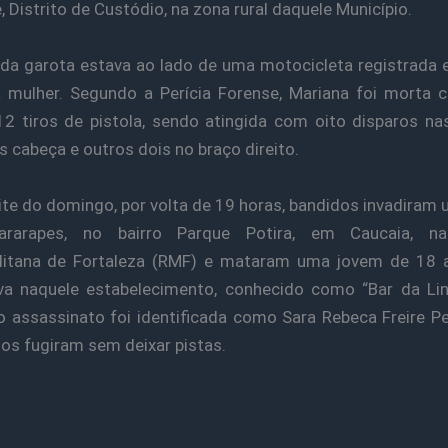
, Distrito de Custódio, na zona rural daquele Município.
da garota estava ao lado de uma motocicleta registrad
 mulher. Segundo a Perícia Forense, Mariana foi morta 
2 tiros de pistola, sendo atingida com oito disparos na
s cabeça e outros dois no braço direito.
ite do domingo, por volta de 19 horas, bandidos invadiram 
rarapes, no bairro Parque Potira, em Caucaia, n
litana de Fortaleza (RMF) e mataram uma jovem de 18 
va naquele estabelecimento, conhecido como “Bar da Li
o assassinato foi identificada como Sara Rebeca Freire Pe
os fugiram sem deixar pistas.