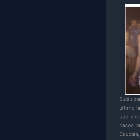
Subiu pa
último f
que ain
casos e
Caucaia,