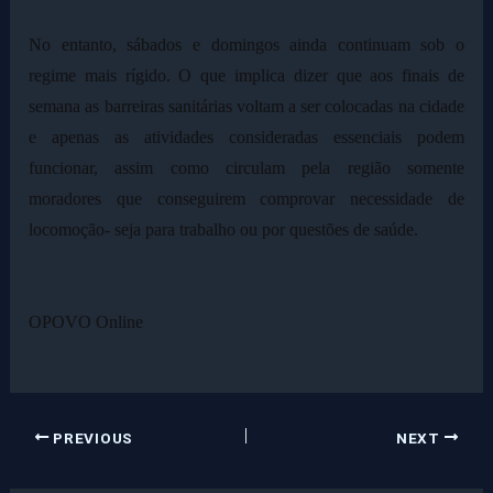
No entanto, sábados e domingos ainda continuam sob o
regime mais rígido. O que implica dizer que aos finais de
semana as barreiras sanitárias voltam a ser colocadas na cidade
e apenas as atividades consideradas essenciais podem
funcionar, assim como circulam pela região somente
moradores que conseguirem comprovar necessidade de
locomoção- seja para trabalho ou por questões de saúde.
OPOVO Online
PREVIOUS
NEXT