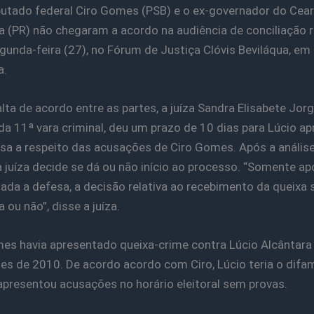
utado federal Ciro Gomes (PSB) e o ex-governador do Cear
a (PR) não chegaram a acordo na audiência de conciliação r
gunda-feira (27), no Fórum de Justiça Clóvis Beviláqua, em
a.
lta de acordo entre as partes, a juíza Sandra Elisabete Jor
da 11ª vara criminal, deu um prazo de 10 dias para Lúcio ap
sa a respeito das acusações de Ciro Gomes. Após a anális
a juíza decide se dá ou não início ao processo. “Somente ap
ada a defesa, a decisão relativa ao recebimento da queixa 
a ou não”, disse a juíza.
es havia apresentado queixa-crime contra Lúcio Alcântara
ões de 2010. De acordo acordo com Ciro, Lúcio teria o dif
presentou acusações no horário eleitoral sem provas.