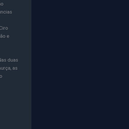
ão
úncias
Ciro
ão e
 Nas duas
urça, as
o