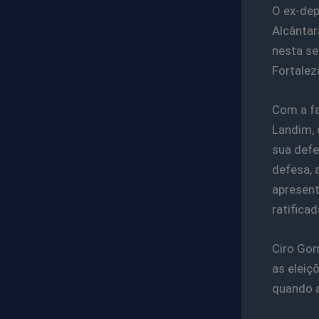
O ex-dep
Alcântar
nesta se
Fortalez
Com a fa
Landim, 
sua defe
defesa, 
apresent
ratificad
Ciro Gom
as eleiç
quando a