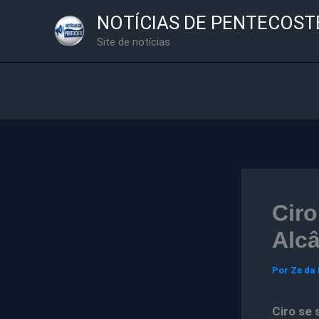
Ir
NOTÍCIAS DE PENTECOST
para
Site de notícias
o
conteúdo
Cir
Alcâ
Por
Ze da
Ciro se 