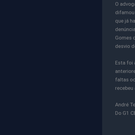
O advoga
difamou 
que já h
denúncia
Gomes de
desvio d
Esta foi
anterior
faltas o
recebeu 
André Te
Do G1 C