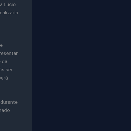
á Lúcio
ealizada
ge
resentar
e da
ós ser
será
 durante
amado