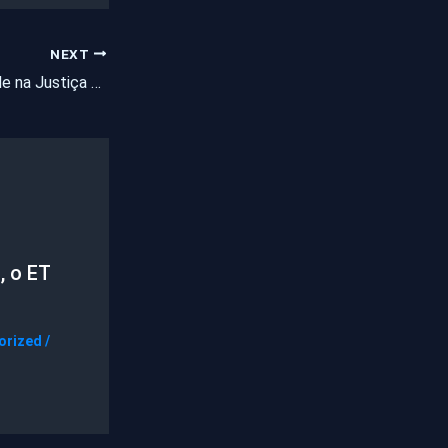
NEXT
Vereador do RS pede na Justiça bloqueio de busca com seu nome
, o ET
orized
/