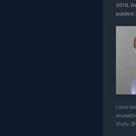
2010. D
público’.
Lúcio le
acusaçõe
(Foto: B