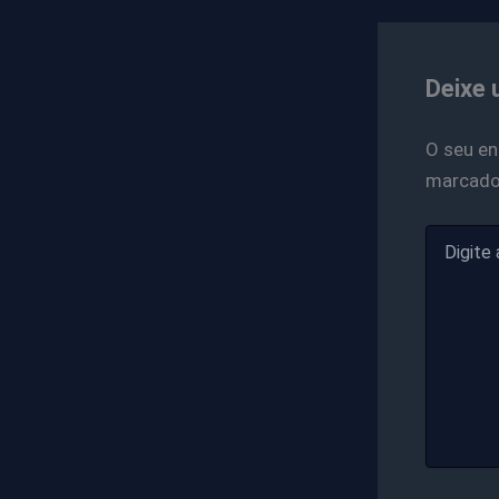
Deixe 
O seu en
marcad
Digite
aqui...