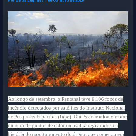
Por
Ze da Legnas
/
1 de outubro de 2020
Ao longo de setembro, o Pantanal teve 8.106 focos de
incêndio detectados por satélites do Instituto Nacional
de Pesquisas Espaciais (Inpe). O mês acumulou o maior
número de pontos de calor mensal já registrados na
história do monitoramento do órgão, que começou em