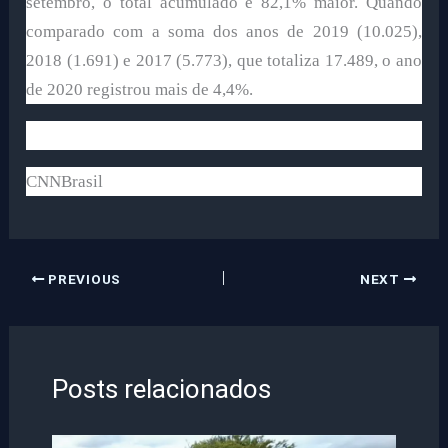
setembro, o total acumulado é 82,1% maior. Quando
comparado com a soma dos anos de 2019 (10.025),
2018 (1.691) e 2017 (5.773), que totaliza 17.489, o ano
de 2020 registrou mais de 4,4%.
CNNBrasil
PREVIOUS
NEXT
Posts relacionados