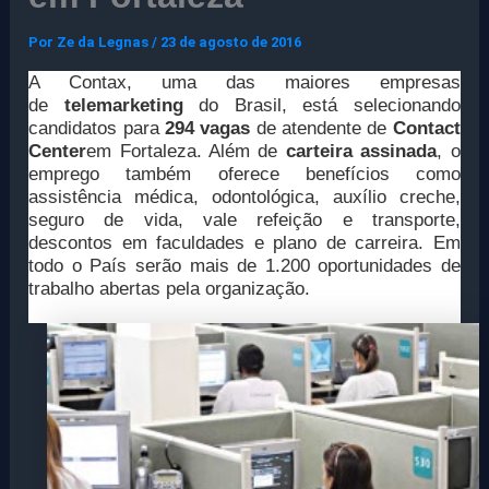
Por
Ze da Legnas
/
23 de agosto de 2016
A Contax, uma das maiores empresas
de
telemarketing
do Brasil, está selecionando
candidatos para
294 vagas
de atendente de
Contact
Center
em Fortaleza. Além de
carteira assinada
, o
emprego também oferece benefícios como
assistência médica, odontológica, auxílio creche,
seguro de vida, vale refeição e transporte,
descontos em faculdades e plano de carreira. Em
todo o País serão mais de 1.200 oportunidades de
trabalho abertas pela organização.