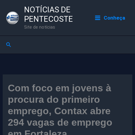
Ir
NOTÍCIAS DE
para
PENTECOSTE
Conheça
o
Site de notícias
conteúdo
Pesquisar
Com foco em jovens à
procura do primeiro
emprego, Contax abre
294 vagas de emprego
em Fortaleza