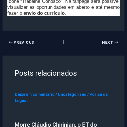
ícone “Trabalhe Conosco”. Na fanpage será possível
visualizar as oportunidades em aberto e até mesmo
fazer o
envio do currículo
.
PREVIOUS
NEXT
Posts relacionados
Deixe um comentário
/
Uncategorized
/ Por
Ze da
Legnas
Morre Cláudio Chirinian, o ET do