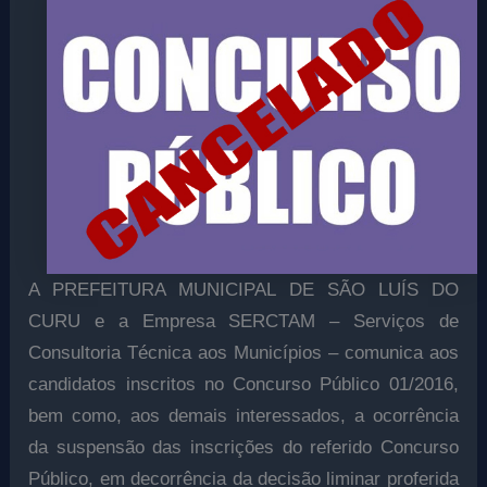
A PREFEITURA MUNICIPAL DE SÃO LUÍS DO
CURU e a Empresa SERCTAM – Serviços de
Consultoria Técnica aos Municípios – comunica aos
candidatos inscritos no Concurso Público 01/2016,
bem como, aos demais interessados, a ocorrência
da suspensão das inscrições do referido Concurso
Público, em decorrência da decisão liminar proferida