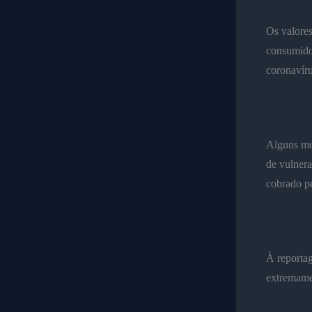
Os valores
consumidor
coronavíru
Alguns mor
de vulnera
cobrado pe
À reporta
extremame