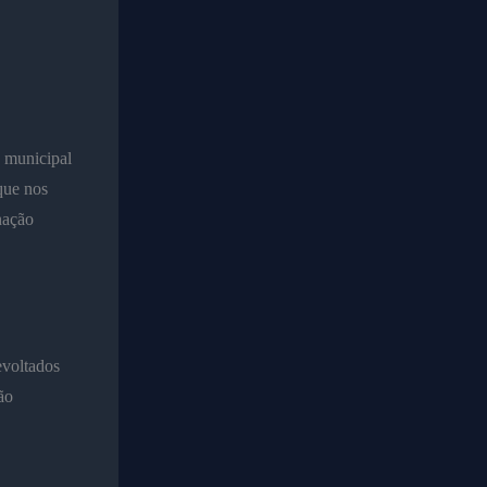
 municipal
que nos
nação
evoltados
ão