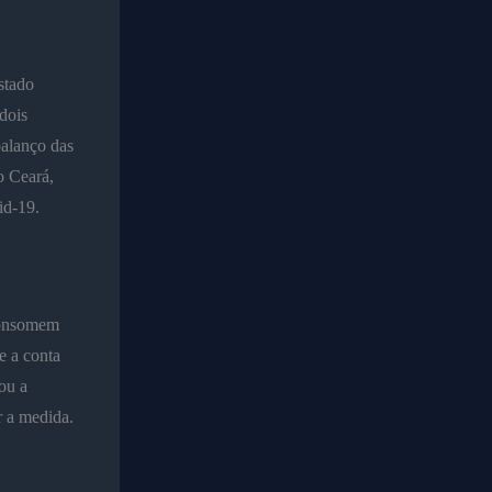
stado
dois
balanço das
o Ceará,
id-19.
 consomem
e a conta
ou a
r a medida.