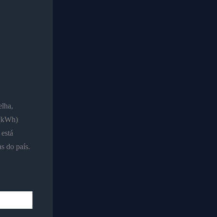
elha,
 (kWh)
está
as do país.