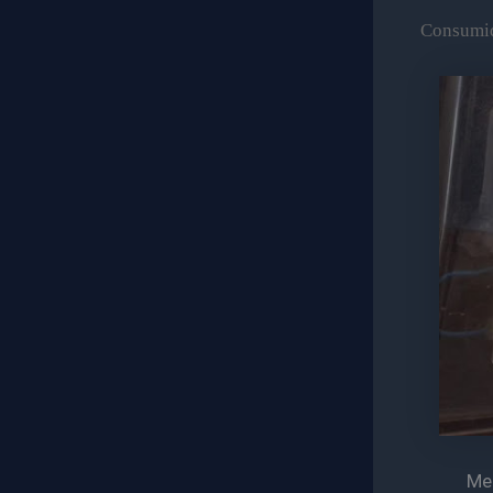
Consumid
Me