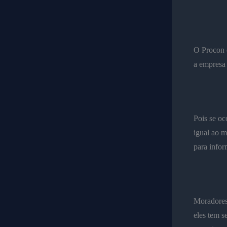
O Procon o
a empresa 
Pois se oc
igual ao m
para infor
Moradores 
eles tem s