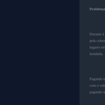
Problema
Durante à
pela cobra
lugares em
instalada.
Pagando ta
com o valo
pagando se