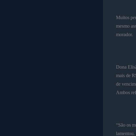
Muitos pen
mesmo assi
morador.
Dona Elisâ
mais de R
de vencim
Ambos ref
“São os me
lamentou.