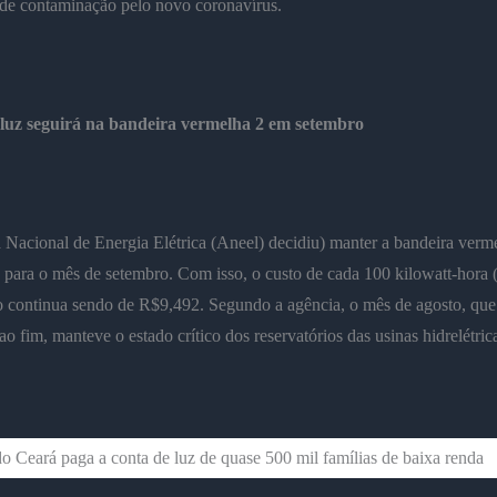
 de contaminação pelo novo coronavírus.
luz seguirá na bandeira vermelha 2 em setembro
Nacional de Energia Elétrica (Aneel) decidiu) manter a bandeira verm
 para o mês de setembro. Com isso, o custo de cada 100 kilowatt-hora
 continua sendo de R$9,492. Segundo a agência, o mês de agosto, que 
o fim, manteve o estado crítico dos reservatórios das usinas hidrelétric
 Ceará paga a conta de luz de quase 500 mil famílias de baixa renda