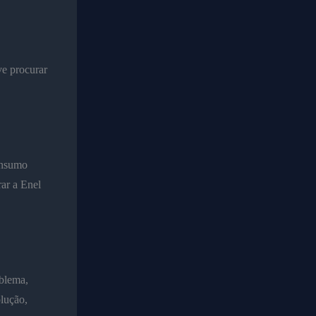
ve procurar
onsumo
rar a Enel
oblema,
lução,