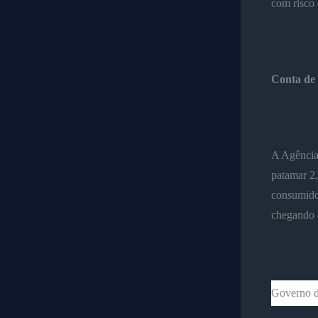
com risco
Conta de 
A Agência 
patamar 2,
consumido
chegando a
Governo do