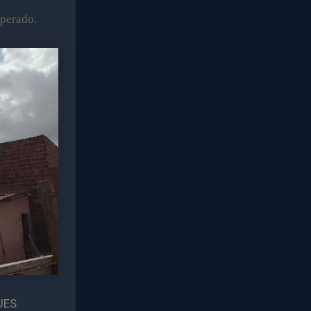
perado.
UES