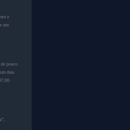
ses e
se um
u de pouco
com data
97,00.
a”,