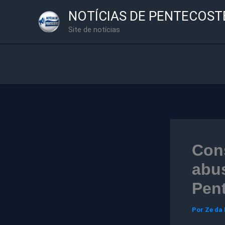
Ir
NOTÍCIAS DE PENTECOST
para
Site de notícias
o
conteúdo
Con
abus
Pen
Por
Ze da