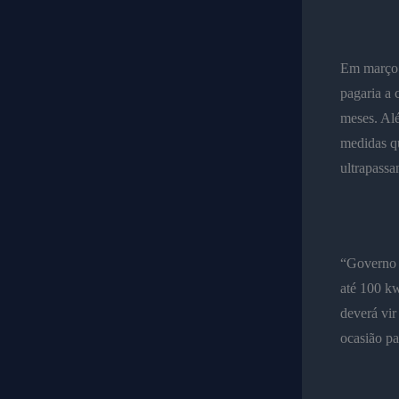
Em março 
pagaria a 
meses. Alé
medidas qu
ultrapassa
“Governo d
até 100 kw
deverá vir
ocasião pa