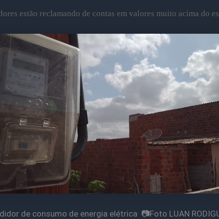
ores estão reclamando de contas em valores muito acima do es
didor de consumo de energia elétrica 📷Foto LUAN RODIG