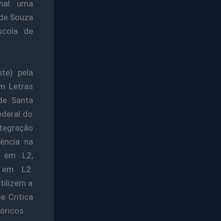
nal: uma
 de Souza
scola de
te) pela
em Letras
 de Santa
ederal do
tegração
iência na
m em L2,
o em L2.
tilizem a
e Critica
óricos.