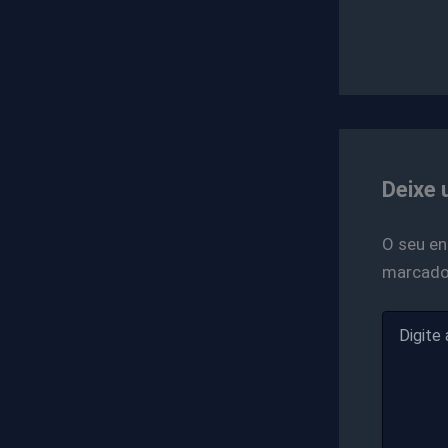
Deixe 
O seu en
marcad
Digite
aqui...