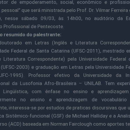
tor de empoderamento, social, econômico e profissio
a pessoal” que será ministrada pelo Prof. Dr. Vilmar Ferreira
), nesse sábado 09/03, às 14h00, no auditório da E
 Profissional de Pentecoste.
o resumido do palestrante:
doutorado em Letras (Inglês e Literatura Corresponden
dade Federal de Santa Catarina (UFSC-2011), mestrado 
e Literatura Correspondente) pela Universidade Federal
 (UFSC-2003) e graduação em Letras pela Universidade F
UFC-1995). Professor efetivo da Universidade da In
ional da Lusofonia Afro-Brasileira – UNILAB. Tem exper
 Lingüística, com ênfase no ensino e aprendizage
larmente no ensino e aprendizagem de vocabulári
te, interessa-se por estudos de praticas discursivas que u
a Sistêmico-funcional (GSF) de Michael Halliday e a Analis
rso (ACD) baseada em Norman Fairclough como aportes te