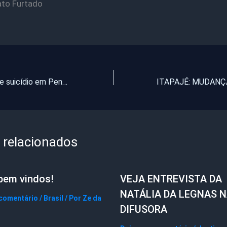
ato Furtado
Homem comete suicídio em Pentecoste
 relacionados
bem vindos!
VEJA ENTREVISTA DA
NATÁLIA DA LEGNAS 
 comentário
/
Brasil
/ Por
Ze da
DIFUSORA