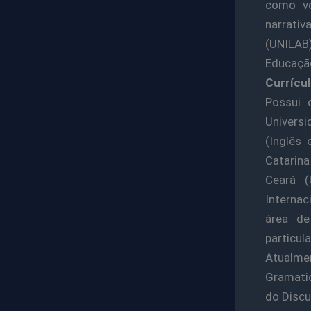
como ve
narrativ
(UNILAB
Educação
Currícul
Possui 
Universi
(Inglês 
Catarina
Ceará (
Internac
área de
particu
Atualmen
Gramatic
do Discu