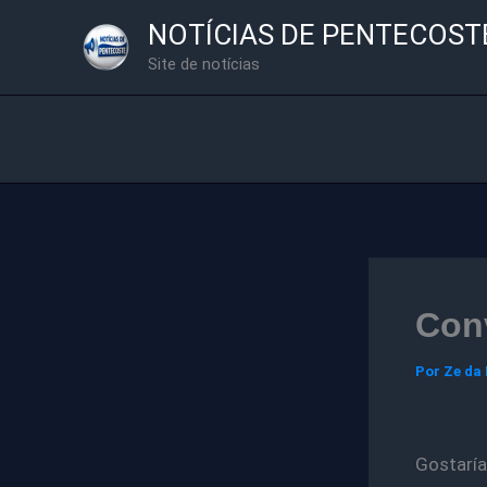
Ir
NOTÍCIAS DE PENTECOST
para
Site de notícias
o
conteúdo
Por
Ze da
Gostaría