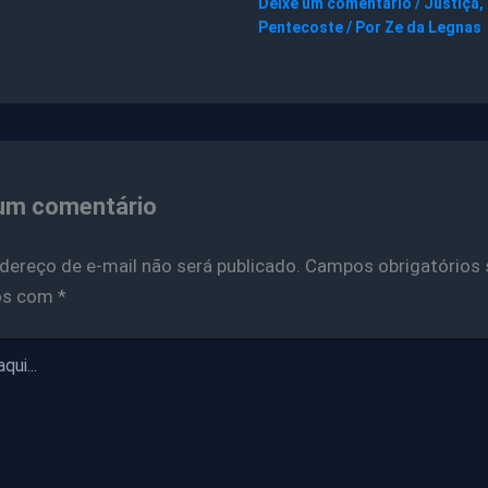
Deixe um comentário
/
Justiça
,
Pentecoste
/ Por
Ze da Legnas
um comentário
dereço de e-mail não será publicado.
Campos obrigatórios 
os com
*