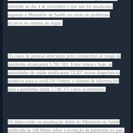
referente ao dia 4 de novembro e que não foi atualizado,
segundo o Ministério da Saúde em razão de problemas
técnicos no sistema do órgão.
Os casos de pessoas infectadas pelo coronavírus ao longo da
pandemia alcançaram 5.781.582. Entre ontem e hoje, as
autoridades de saúde notificaram 33.207 novos diagnósticos
positivos para a covid-19. Ontem, o sistema de informações
para a pandemia trazia 5.748.375 casos acumulados.
Os dados estão na atualização diária do Ministério da Saúde
publicada às 19h30min sobre a evolução da pandemia no país.