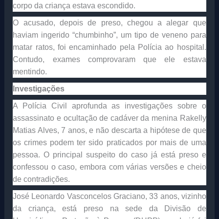
corpo da criança estava escondido.
O acusado, depois de preso, chegou a alegar que
haviam ingerido “chumbinho”, um tipo de veneno para
matar ratos, foi encaminhado pela Polícia ao hospital.
Contudo, exames comprovaram que ele estava
mentindo.
Investigações
A Polícia Civil aprofunda as investigações sobre o
assassinato e ocultação de cadáver da menina Rakelly
Matias Alves, 7 anos, e não descarta a hipótese de que
os crimes podem ter sido praticados por mais de uma
pessoa. O principal suspeito do caso já está preso e
confessou o caso, embora com várias versões e cheio
de contradições.
José Leonardo Vasconcelos Graciano, 33 anos, vizinho
da criança, está preso na sede da Divisão de