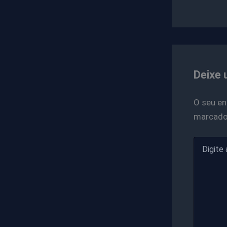
Deixe 
O seu en
marcad
Digite
aqui...