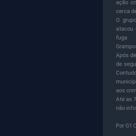
ação cr
cerca d
O grup
atacou 
fuga
Grampos
Após dei
de segu
Contud
municíp
aos cri
Até as 7
não info
Por G1 