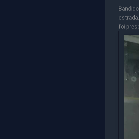
Bandid
estrada
foi pres