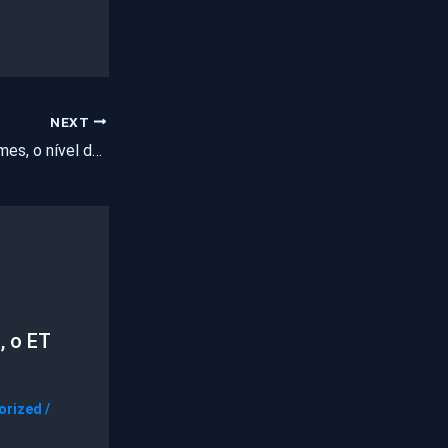
NEXT
Com os fortes volumes, o nível dos reservatórios dobrou se comparado ao ano passado. Apesar disso, a irregularidade nas precipitações dificultou o aporte hídrico nos principais açudes
, o ET
orized
/