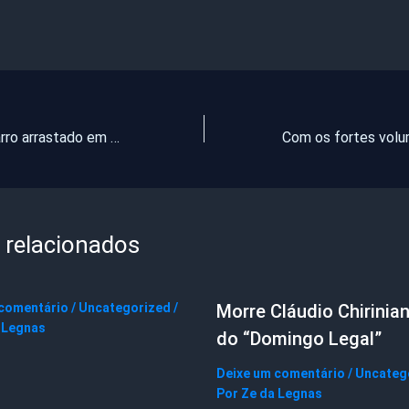
Condutor de carro arrastado em Reriutaba estava bêbado e desapareceu, diz mãe de menino morto
 relacionados
 comentário
/
Uncategorized
/
Morre Cláudio Chirinian
 Legnas
do “Domingo Legal”
Deixe um comentário
/
Uncateg
Por
Ze da Legnas