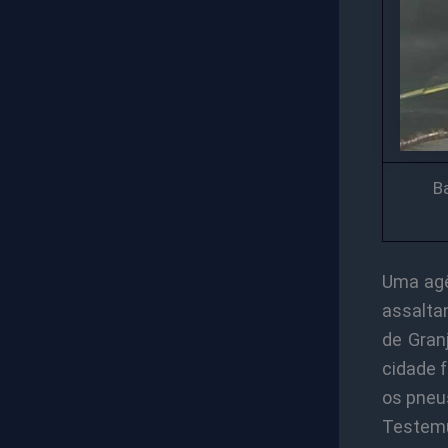
B
Uma agê
assalta
de Granj
cidade 
os pneus
Testemu