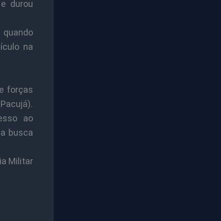
 e durou
 quando
ículo na
de forças
Pacujá).
esso ao
na busca
a Militar