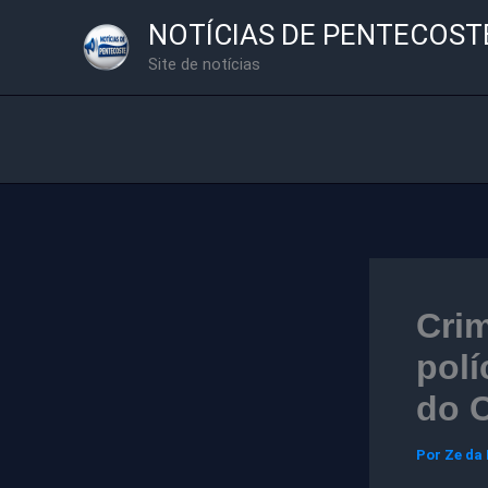
Ir
NOTÍCIAS DE PENTECOST
para
Site de notícias
o
conteúdo
Crim
polí
do 
Por
Ze da