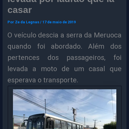
casar
Por
Ze da Legnas
/
17 de maio de 2019
O veículo descia a serra da Meruoca
quando foi abordado. Além dos
pertences dos passageiros, foi
levada a moto de um casal que
esperava o transporte.