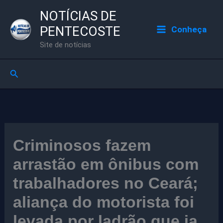
Ir
NOTÍCIAS DE
para
PENTECOSTE
Conheça
o
Site de notícias
conteúdo
Pesquisar
Criminosos fazem
arrastão em ônibus com
trabalhadores no Ceará;
aliança do motorista foi
levada por ladrão que ia