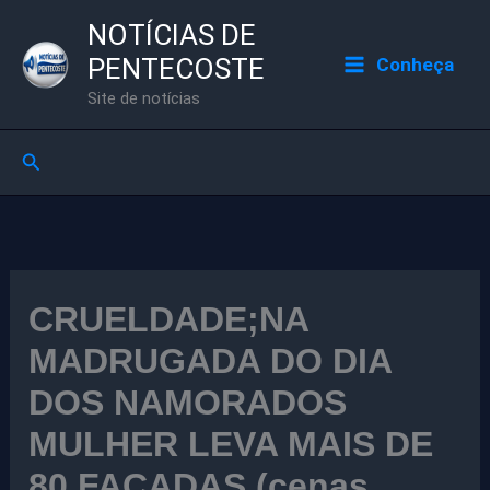
Ir
NOTÍCIAS DE
para
PENTECOSTE
Conheça
o
Site de notícias
conteúdo
Pesquisar
CRUELDADE;NA
MADRUGADA DO DIA
DOS NAMORADOS
MULHER LEVA MAIS DE
80 FACADAS (cenas