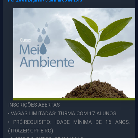
Por
Ze da Legnas
/
6 de março de 2013
INSCRIÇÕES ABERTAS
• VAGAS LIMITADAS: TURMA COM 17 ALUNOS
• PRÉ-REQUISITO: IDADE MÍNIMA DE 16 ANOS.
(TRAZER CPF E RG)