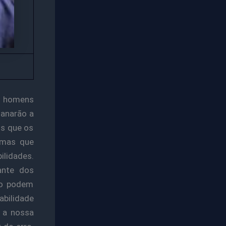
rá homens
ganarão a
s que os
emas que
lidades.
ante dos
ão podem
abilidade
 a nossa