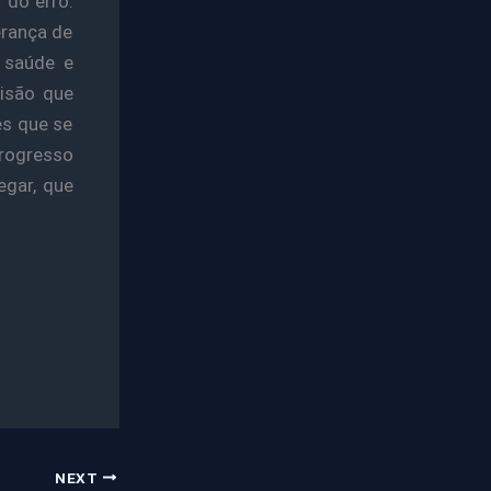
 do erro.
erança de
 saúde e
visão que
es que se
progresso
egar, que
NEXT