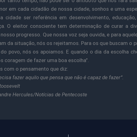
 por tanto tempo, não pode ser o antidoto que nos fará sair
mor em cada cidadão de nossa cidade, sonhos e uma esp
sa cidade ser referência em desenvolvimento, educação,
a. O eleitor consciente tem determinação de curar a di
 nosso progresso. Que nossa voz seja ouvida, e para aquel
am da situação, nós os rejeitamos. Para os que buscam o 
do povo, nós os apoiamos. E quando o dia da escolha ch
s coragem de fazer uma boa escolha”.
s com o pensamento que diz:
ecisa fazer aquilo que pensa que não é capaz de fazer”.
Roosevelt
andre Hercules/Notícias de Pentecoste