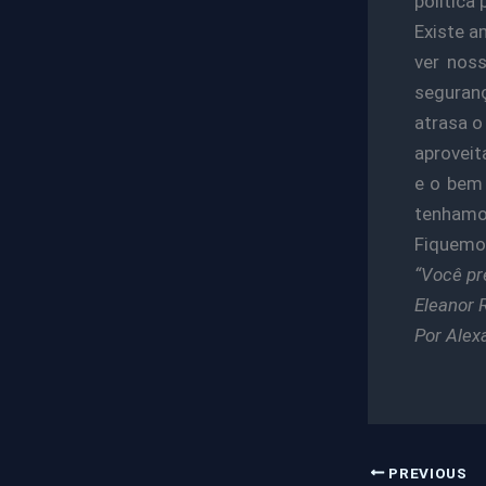
política
Existe a
ver nos
seguranç
atrasa o
aproveit
e o bem 
tenhamo
Fiquemo
“Você pr
Eleanor 
Por Alex
PREVIOUS