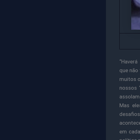
“Haverá 
que não 
muitos 
nossos 
assolam
Mas ele
desafio
acontece
em cada