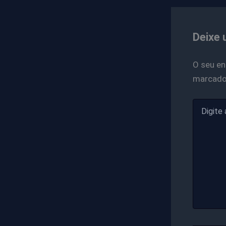
Deixe 
O seu en
marcad
Digite
aqui...