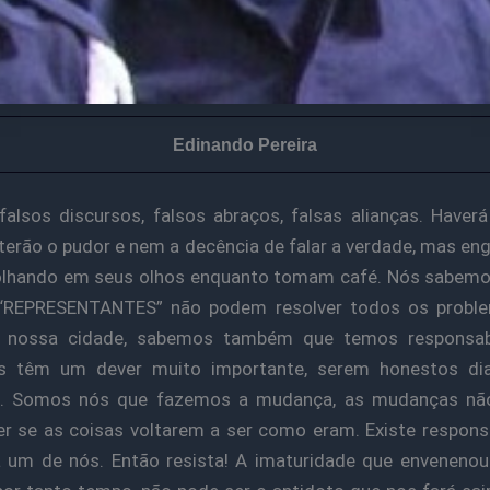
Edinando Pereira
falsos discursos, falsos abraços, falsas alianças. Have
terão o pudor e nem a decência de falar a verdade, mas en
olhando em seus olhos enquanto tomam café. Nós sabemo
“REPRESENTANTES” não podem resolver todos os probl
 nossa cidade, sabemos também que temos responsabi
s têm um dever muito importante, serem honestos di
s. Somos nós que fazemos a mudança, as mudanças n
r se as coisas voltarem a ser como eram. Existe respons
 um de nós. Então resista! A imaturidade que envenenou