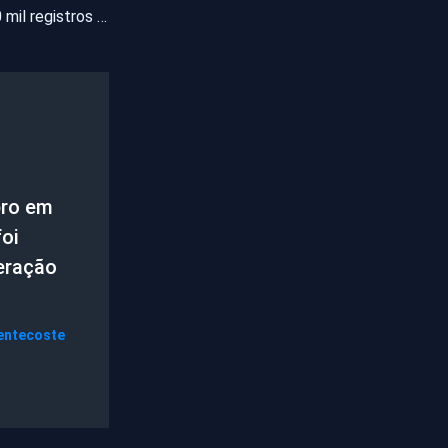
CE tem mais de 160 mil registros de Doença Diarreica Aguda (DDA)
ro em
oi
eração
entecoste