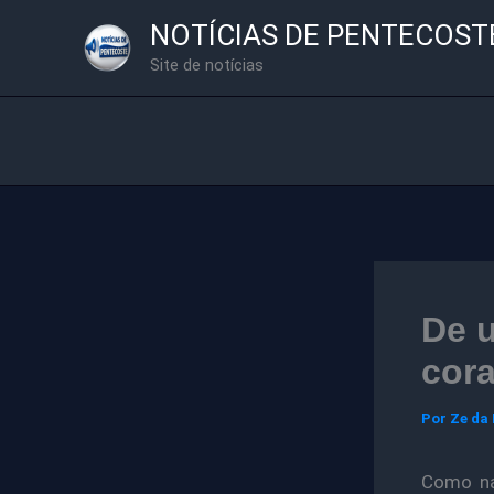
Ir
NOTÍCIAS DE PENTECOST
para
Site de notícias
o
conteúdo
De u
cor
Por
Ze da
Como na