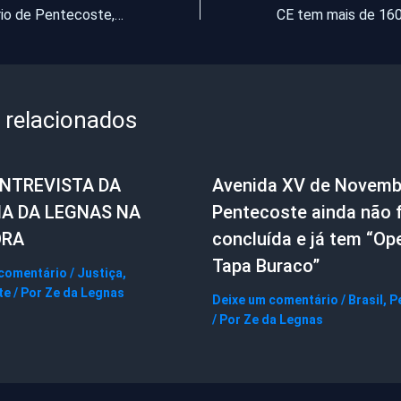
O Grupo Solidário de Pentecoste, fará evento neste domingo 12/05
 relacionados
ENTREVISTA DA
Avenida XV de Novemb
IA DA LEGNAS NA
Pentecoste ainda não f
ORA
concluída e já tem “Op
Tapa Buraco”
 comentário
/
Justiça
,
te
/ Por
Ze da Legnas
Deixe um comentário
/
Brasil
,
P
/ Por
Ze da Legnas