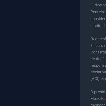
O direto
Pedreira
consider
direito 
“A decis
à liberd
Constitu
de denún
responsa
declarou
(ACI), S
O presid
Meirelle
despacho