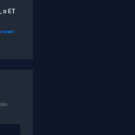
, o ET
orized
/
são