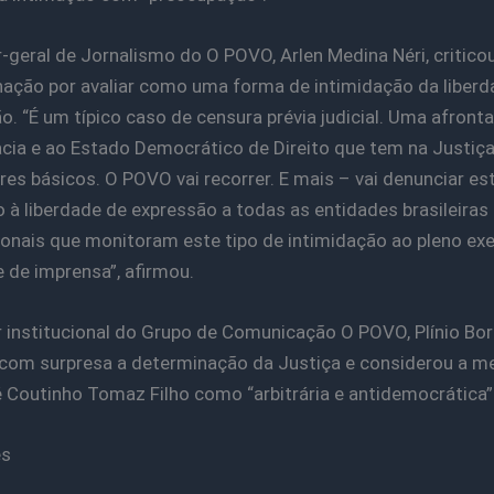
r-geral de Jornalismo do O POVO, Arlen Medina Néri, critico
ação por avaliar como uma forma de intimidação da liberd
o. “É um típico caso de censura prévia judicial. Uma afronta
ia e ao Estado Democrático de Direito que tem na Justiç
ares básicos. O POVO vai recorrer. E mais – vai denunciar es
 à liberdade de expressão a todas as entidades brasileiras 
ionais que monitoram este tipo de intimidação ao pleno exe
e de imprensa”, afirmou.
r institucional do Grupo de Comunicação O POVO, Plínio Bort
com surpresa a determinação da Justiça e considerou a m
é Coutinho Tomaz Filho como “arbitrária e antidemocrática”
es