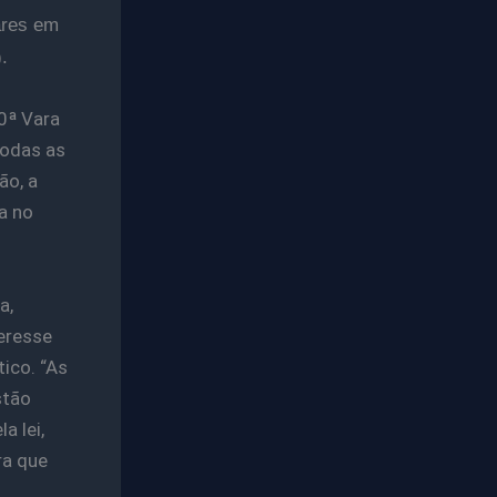
ares em
.
0ª Vara
todas as
ão, a
a no
a,
teresse
ico. “As
stão
a lei,
ra que