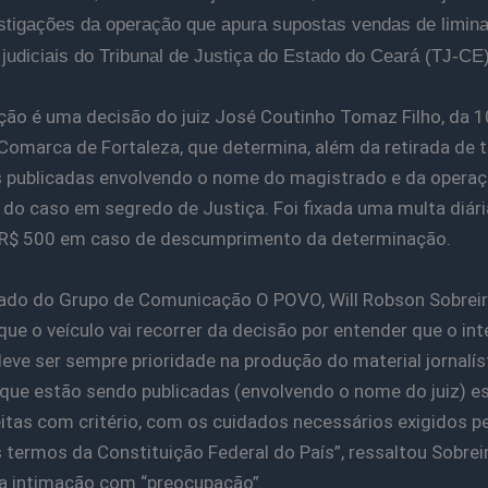
stigações da operação que apura supostas vendas de limin
 judiciais do Tribunal de Justiça do Estado do Ceará (TJ-CE)
ção é uma decisão do juiz José Coutinho Tomaz Filho, da 1
 Comarca de Fortaleza, que determina, além da retirada de 
 publicadas envolvendo o nome do magistrado e da operaç
 do caso em segredo de Justiça. Foi fixada uma multa diári
 R$ 500 em caso de descumprimento da determinação.
do do Grupo de Comunicação O POVO, Will Robson Sobreir
que o veículo vai recorrer da decisão por entender que o in
deve ser sempre prioridade na produção do material jornalíst
 que estão sendo publicadas (envolvendo o nome do juiz) e
itas com critério, com os cuidados necessários exigidos pel
 termos da Constituição Federal do País”, ressaltou Sobrei
a intimação com “preocupação”.