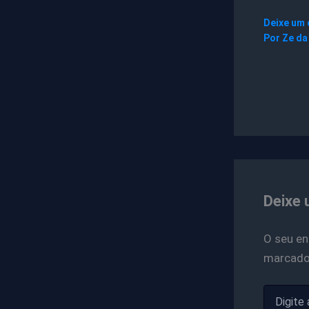
Deixe um
Por
Ze da
Deixe 
O seu en
marcad
Digite
aqui...