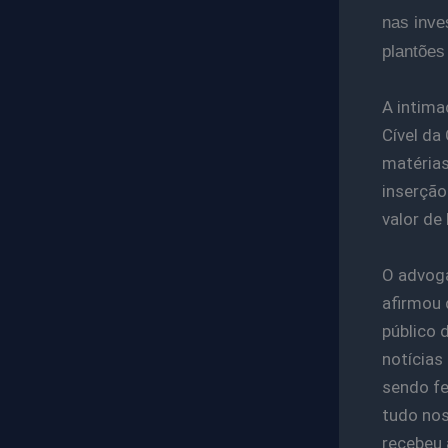
nas inve
plantões
A intima
Cível da
matérias
inserção
valor de
O advoga
afirmou 
público 
notícias
sendo fe
tudo nos
recebeu 