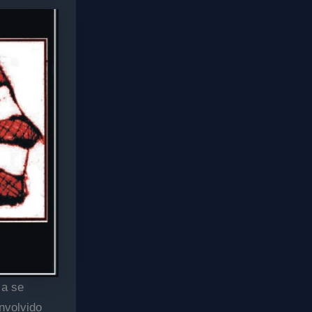
 a se
nvolvido