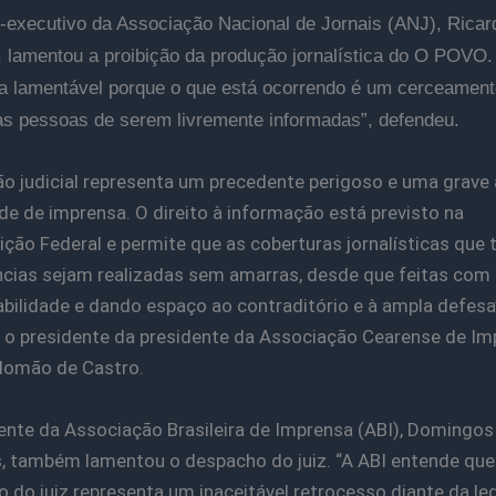
r-executivo da Associação Nacional de Jornais (ANJ), Ricar
, lamentou a proibição da produção jornalística do O POVO.
a lamentável porque o que está ocorrendo é um cerceament
das pessoas de serem livremente informadas”, defendeu.
ão judicial representa um precedente perigoso e uma grav
ade de imprensa. O direito à informação está previsto na
ição Federal e permite que as coberturas jornalísticas que
cias sejam realizadas sem amarras, desde que feitas com
bilidade e dando espaço ao contraditório e à ampla defesa”
 o presidente da presidente da Associação Cearense de Im
alomão de Castro.
ente da Associação Brasileira de Imprensa (ABI), Domingos
s, também lamentou o despacho do juiz. “A ABI entende que
 do juiz representa um inaceitável retrocesso diante da le