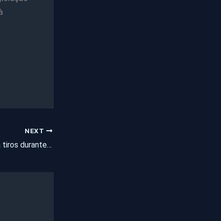
à
NEXT
Delegado é morto a tiros durante tentativa de assalto em Fortaleza