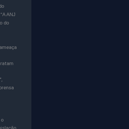
do
 “A ANJ
o do
e ameaça
 tratam
,
prensa
 o
gislação