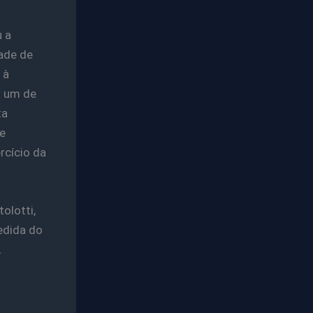
u a
ade de
 à
a um de
ta
e
rcício da
olotti,
edida do
.