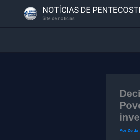
Ir
NOTÍCIAS DE PENTECOST
para
Site de notícias
o
conteúdo
Deci
Povo
inve
Por
Ze da