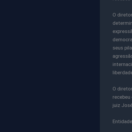
O direto
determin
expressã
democrac
seus pil
agressão
internac
liberdad
O direto
recebeu 
juiz Jos
Entidad