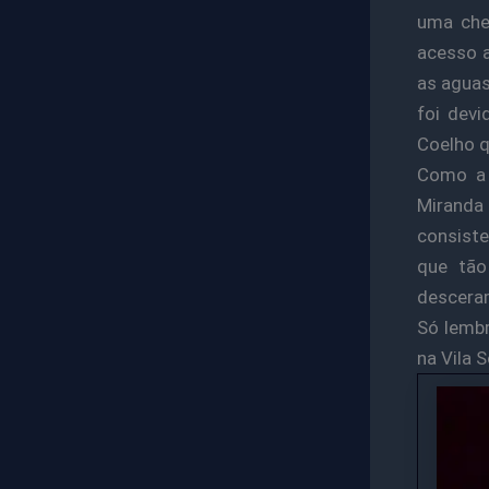
uma che
acesso a
as aguas
foi devi
Coelho q
Como a 
Miranda
consiste
que tão
desceram
Só lemb
na Vila 