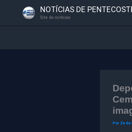
Ir
NOTÍCIAS DE PENTECOST
para
Site de notícias
o
conteúdo
Depo
Cemi
imag
Por
Ze da