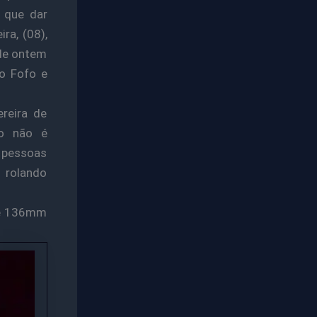
 que dar
ra, (08),
 de ontem
ho Fofo e
reira de
ão não é
e pessoas
 rolando
 e 136mm